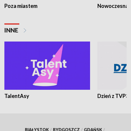
Poza miastem
Nowoczesna 
INNE
TalentAsy
Dzień z TVP3
BIAŁYSTOK
/
BYDGOSZCZ
/
GDAŃSK
/