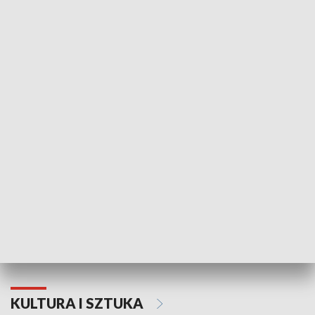
HISTORIA
70. rocznica Powstania
Narodowy Dzi
Poznańskiego Czerwca 1956 roku
Powstania Wi
KULTURA I SZTUKA