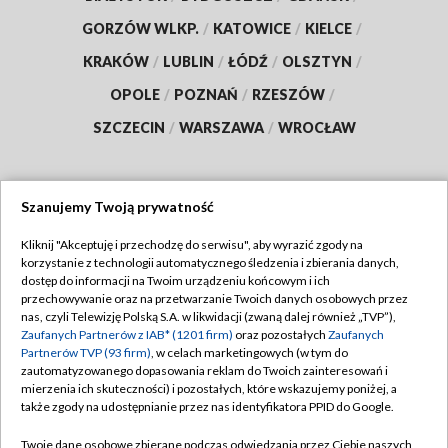
GORZÓW WLKP.
/
KATOWICE
/
KIELCE
/
KRAKÓW
/
LUBLIN
/
ŁÓDŹ
/
OLSZTYN
/
OPOLE
/
POZNAŃ
/
RZESZÓW
/
SZCZECIN
/
WARSZAWA
/
WROCŁAW
Szanujemy Twoją prywatność
Dołącz do nas:
Kliknij "Akceptuję i przechodzę do serwisu", aby wyrazić zgody na
korzystanie z technologii automatycznego śledzenia i zbierania danych,
TVP
dostęp do informacji na Twoim urządzeniu końcowym i ich
Abonament TVP
przechowywanie oraz na przetwarzanie Twoich danych osobowych przez
Regulamin TVP
nas, czyli Telewizję Polską S.A. w likwidacji (zwaną dalej również „TVP”),
Emisja w TVP
Zaufanych Partnerów z IAB* (1201 firm)
oraz pozostałych
Zaufanych
Polityka prywatności
Partnerów TVP (93 firm)
, w celach marketingowych (w tym do
Centrum informacji TVP
Moje zgody
zautomatyzowanego dopasowania reklam do Twoich zainteresowań i
mierzenia ich skuteczności) i pozostałych, które wskazujemy poniżej, a
Naziemna Telewizja Cyfrowa
Pomoc
także zgody na udostępnianie przez nas identyfikatora PPID do Google.
Sklep TVP
Biuro reklamy
Twoje dane osobowe zbierane podczas odwiedzania przez Ciebie naszych