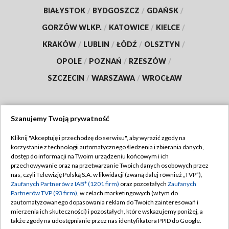
BIAŁYSTOK
/
BYDGOSZCZ
/
GDAŃSK
/
GORZÓW WLKP.
/
KATOWICE
/
KIELCE
/
KRAKÓW
/
LUBLIN
/
ŁÓDŹ
/
OLSZTYN
/
OPOLE
/
POZNAŃ
/
RZESZÓW
/
SZCZECIN
/
WARSZAWA
/
WROCŁAW
Szanujemy Twoją prywatność
Dołącz do nas:
Kliknij "Akceptuję i przechodzę do serwisu", aby wyrazić zgody na
korzystanie z technologii automatycznego śledzenia i zbierania danych,
TVP
dostęp do informacji na Twoim urządzeniu końcowym i ich
Abonament TVP
przechowywanie oraz na przetwarzanie Twoich danych osobowych przez
Regulamin TVP
nas, czyli Telewizję Polską S.A. w likwidacji (zwaną dalej również „TVP”),
Emisja w TVP
Zaufanych Partnerów z IAB* (1201 firm)
oraz pozostałych
Zaufanych
Polityka prywatności
Partnerów TVP (93 firm)
, w celach marketingowych (w tym do
Centrum informacji TVP
Moje zgody
zautomatyzowanego dopasowania reklam do Twoich zainteresowań i
mierzenia ich skuteczności) i pozostałych, które wskazujemy poniżej, a
Naziemna Telewizja Cyfrowa
Pomoc
także zgody na udostępnianie przez nas identyfikatora PPID do Google.