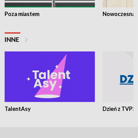
Poza miastem
Nowoczesna 
INNE
TalentAsy
Dzień z TVP3