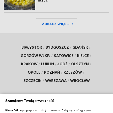
liczby!
ZOBACZ WIĘCEJ
BIAŁYSTOK
/
BYDGOSZCZ
/
GDAŃSK
/
GORZÓW WLKP.
/
KATOWICE
/
KIELCE
/
KRAKÓW
/
LUBLIN
/
ŁÓDŹ
/
OLSZTYN
/
OPOLE
/
POZNAŃ
/
RZESZÓW
/
SZCZECIN
/
WARSZAWA
/
WROCŁAW
Szanujemy Twoją prywatność
Dołącz do nas:
Kliknij "Akceptuję i przechodzę do serwisu", aby wyrazić zgody na