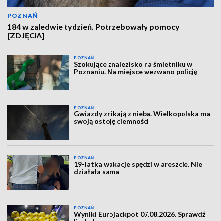
POZNAŃ
184 w zaledwie tydzień. Potrzebowały pomocy
[ZDJĘCIA]
POZNAŃ
Szokujące znalezisko na śmietniku w
Poznaniu. Na miejsce wezwano policję
POZNAŃ
Gwiazdy znikają z nieba. Wielkopolska ma
swoją ostoję ciemności
POZNAŃ
19-latka wakacje spędzi w areszcie. Nie
działała sama
POZNAŃ
Wyniki Eurojackpot 07.08.2026. Sprawdź