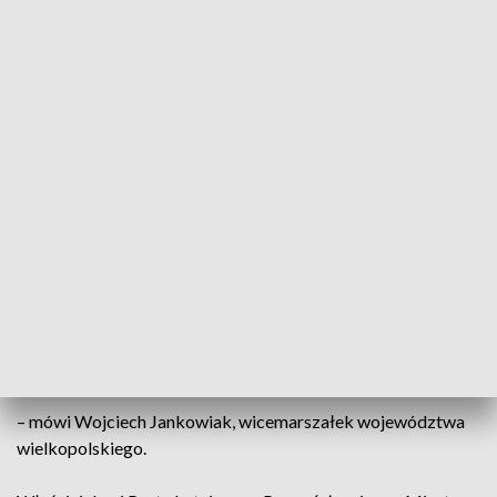
Jednak bezpośrednia przyczyna odwołania Mariusza
Wiatrowskiego wciąż nie jest jasna.
Port lotniczy jako udziałowiec formułował
szereg zastrzeżeń w stosunku do zarządu,
a szczególnie do prezesa zarządu. Myśmy
jako współwłaściciele nie wszystkie te
uwagi podzielali, choć z częścią jednak
musieliśmy się zgodzić. W rezultacie tego
wspólnie doszliśmy do wniosku, że
potrzebna jest zmiana.
– mówi Wojciech Jankowiak, wicemarszałek województwa
wielkopolskiego.