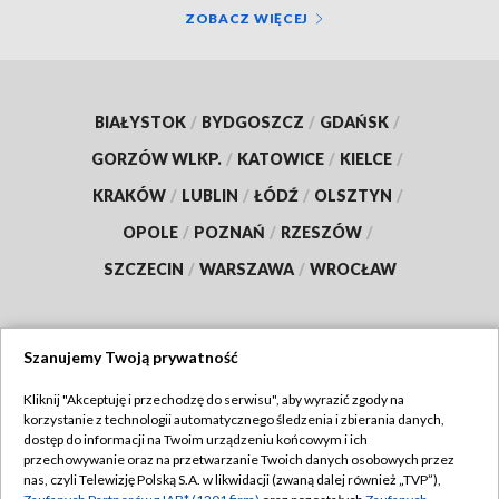
ZOBACZ WIĘCEJ
BIAŁYSTOK
/
BYDGOSZCZ
/
GDAŃSK
/
GORZÓW WLKP.
/
KATOWICE
/
KIELCE
/
KRAKÓW
/
LUBLIN
/
ŁÓDŹ
/
OLSZTYN
/
OPOLE
/
POZNAŃ
/
RZESZÓW
/
SZCZECIN
/
WARSZAWA
/
WROCŁAW
Szanujemy Twoją prywatność
Dołącz do nas:
Kliknij "Akceptuję i przechodzę do serwisu", aby wyrazić zgody na
korzystanie z technologii automatycznego śledzenia i zbierania danych,
TVP
dostęp do informacji na Twoim urządzeniu końcowym i ich
Abonament TVP
przechowywanie oraz na przetwarzanie Twoich danych osobowych przez
Regulamin TVP
nas, czyli Telewizję Polską S.A. w likwidacji (zwaną dalej również „TVP”),
Emisja w TVP