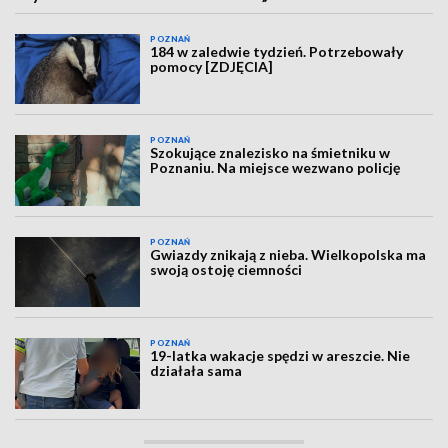
POZNAŃ
184 w zaledwie tydzień. Potrzebowały
pomocy [ZDJĘCIA]
POZNAŃ
Szokujące znalezisko na śmietniku w
Poznaniu. Na miejsce wezwano policję
POZNAŃ
Gwiazdy znikają z nieba. Wielkopolska ma
swoją ostoję ciemności
POZNAŃ
19-latka wakacje spędzi w areszcie. Nie
działała sama