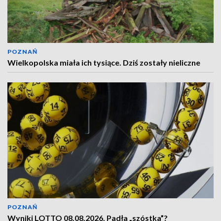
POZNAŃ
Wielkopolska miała ich tysiące. Dziś zostały nieliczne
POZNAŃ
Wyniki LOTTO 08.08.2026. Padła „szóstka”?