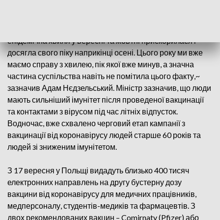
вводити такі обмеження, в країні немає. Швидше за все,
ніяких епідемічних обмежень ми вводити не будемо.
Наразі ситуація дещо інша, ніж у попередні роки. Тоді
епідемічна хвиля у вересні та жовтні прискорилася і
досягла свого піку наприкінці осені. Цього року ми вже
маємо справу з хвилею, пік якої вже минув, а значна
частина суспільства навіть не помітила цього факту,~
зазначив Адам Нєдзельський. Міністр зазначив, що люди
мають сильніший імунітет після проведеної вакцинації
та контактами з вірусом під час літніх відпусток.
Водночас, вже схвалено черговий етап кампанії з
вакцинації від коронавірусу людей старше 60 років та
людей зі зниженим імунітетом.
З 17 вересня у Польщі видадуть близько 400 тисяч
електронних направлень на другу бустерну дозу
вакцини від коронавірусу для медичних працівників,
медперсоналу, студентів-медиків та фармацевтів. З
двох рекомендованих вакцин – Comirnaty (Pfizer) або