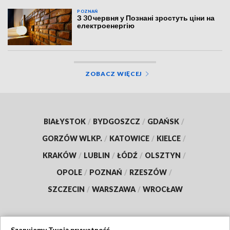
POZNAŃ
З 30 червня у Познані зростуть ціни на
електроенергію
ZOBACZ WIĘCEJ
BIAŁYSTOK
/
BYDGOSZCZ
/
GDAŃSK
/
GORZÓW WLKP.
/
KATOWICE
/
KIELCE
/
KRAKÓW
/
LUBLIN
/
ŁÓDŹ
/
OLSZTYN
/
OPOLE
/
POZNAŃ
/
RZESZÓW
/
SZCZECIN
/
WARSZAWA
/
WROCŁAW
Szanujemy Twoją prywatność