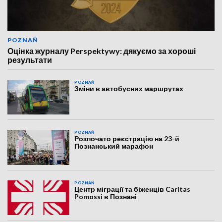
POZNAŃ
Оцінка журналу Perspektywy: дякуємо за хороші
результати
POZNAŃ
Зміни в автобусних маршрутах
POZNAŃ
Розпочато реєстрацію на 23-й
Познанський марафон
POZNAŃ
Центр міграції та біженців Caritas
Pomossi в Познані