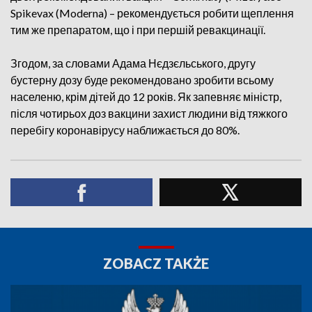
Spikevax (Moderna) – рекомендується робити щеплення
тим же препаратом, що і при першій ревакцинації.
Згодом, за словами Адама Нєдзєльського, другу
бустерну дозу буде рекомендовано зробити всьому
населеню, крім дітей до 12 років. Як запевняє міністр,
після чотирьох доз вакцини захист людини від тяжкого
перебігу коронавірусу наближається до 80%.
ZOBACZ TAKŻE