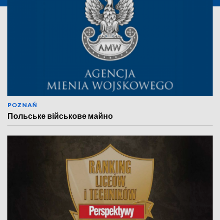
POZNAŃ
Польське військове майно