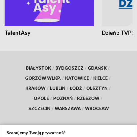
TalentAsy
Dzień z TVP3
BIAŁYSTOK
/
BYDGOSZCZ
/
GDAŃSK
/
GORZÓW WLKP.
/
KATOWICE
/
KIELCE
/
KRAKÓW
/
LUBLIN
/
ŁÓDŹ
/
OLSZTYN
/
OPOLE
/
POZNAŃ
/
RZESZÓW
/
SZCZECIN
/
WARSZAWA
/
WROCŁAW
Szanujemy Twoją prywatność