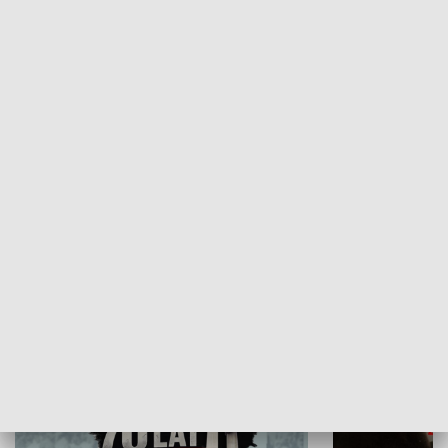
Flesz Targowy
rAZem zmieni
HISTORIA