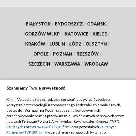
BIAŁYSTOK
/
BYDGOSZCZ
/
GDAŃSK
/
GORZÓW WLKP.
/
KATOWICE
/
KIELCE
/
KRAKÓW
/
LUBLIN
/
ŁÓDŹ
/
OLSZTYN
/
OPOLE
/
POZNAŃ
/
RZESZÓW
/
SZCZECIN
/
WARSZAWA
/
WROCŁAW
Szanujemy Twoją prywatność
Dołącz do nas:
Kliknij "Akceptuję i przechodzę do serwisu", aby wyrazić zgody na
korzystanie z technologii automatycznego śledzenia i zbierania danych,
TVP
dostęp do informacji na Twoim urządzeniu końcowym i ich
Abonament TVP
przechowywanie oraz na przetwarzanie Twoich danych osobowych przez
Regulamin TVP
nas, czyli Telewizję Polską S.A. w likwidacji (zwaną dalej również „TVP”),
Emisja w TVP
Zaufanych Partnerów z IAB* (1201 firm)
oraz pozostałych
Zaufanych
Polityka prywatności
Partnerów TVP (93 firm)
, w celach marketingowych (w tym do
Centrum informacji TVP