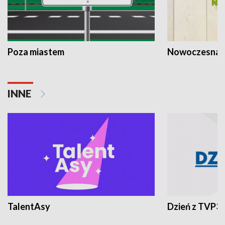
Poza miastem
Nowoczesna 
INNE
TalentAsy
Dzień z TVP3