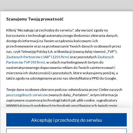
Szanujemy Twoją prywatność
Dołącz do nas:
Kliknij "Akceptuję i przechodzę do serwisu", aby wyrazić zgody na
korzystanie z technologii automatycznego śledzenia i zbierania danych,
TVP
dostęp do informacji na Twoim urządzeniu końcowym i ich
Abonament TVP
przechowywanie oraz na przetwarzanie Twoich danych osobowych przez
Regulamin TVP
nas, czyli Telewizję Polską S.A. w likwidacji (zwaną dalej również „TVP”),
Emisja w TVP
Polityka prywatności
Zaufanych Partnerów z IAB* (1201 firm)
oraz pozostałych
Zaufanych
Partnerów TVP (93 firm)
, w celach marketingowych (w tym do
Centrum informacji TVP
Moje zgody
zautomatyzowanego dopasowania reklam do Twoich zainteresowań i
mierzenia ich skuteczności) i pozostałych, które wskazujemy poniżej, a
Naziemna Telewizja Cyfrowa
Pomoc
także zgody na udostępnianie przez nas identyfikatora PPID do Google.
Sklep TVP
Biuro reklamy
Twoje dane osobowe zbierane podczas odwiedzania przez Ciebie naszych
Rada Programowa
Kontakt
poszczególnych serwisów
zwanych dalej „Portalem”, w tym informacje
zapisywane za pomocą technologii takich jak: pliki cookie, sygnalizatory
System NOS
WWW lub innych podobnych technologii umożliwiających świadczenie
dopasowanych i bezpiecznych usług, personalizację treści oraz reklam,
Informacje o nadawcy
Kanały
udostępnianie funkcji mediów społecznościowych oraz analizowanie
Akceptuję i przechodzę do serwisu
ruchu w Internecie.
Program dla prasy
©2026 Telewizja Polska S.A. w likwidacji
Biuro Reklamy
Twoje dane osobowe zbierane podczas odwiedzania przez Ciebie