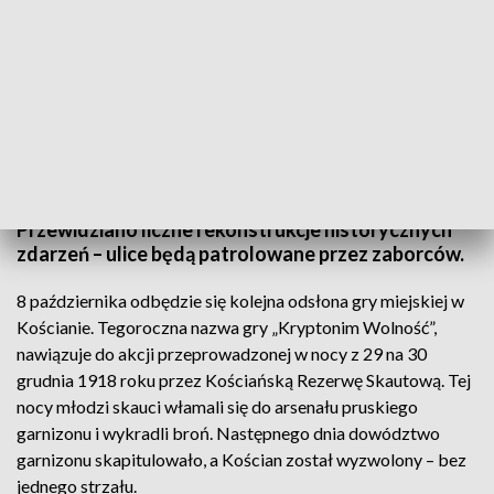
(Fot. Urząd Miejski Kościan)
Przewidziano liczne rekonstrukcje historycznych
zdarzeń – ulice będą patrolowane przez zaborców.
8 października odbędzie się kolejna odsłona gry miejskiej w
Kościanie. Tegoroczna nazwa gry „Kryptonim Wolność”,
nawiązuje do akcji przeprowadzonej w nocy z 29 na 30
grudnia 1918 roku przez Kościańską Rezerwę Skautową. Tej
nocy młodzi skauci włamali się do arsenału pruskiego
garnizonu i wykradli broń. Następnego dnia dowództwo
garnizonu skapitulowało, a Kościan został wyzwolony – bez
jednego strzału.