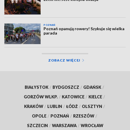
POZNAŃ
Poznań opanują rowery! Szykuje się wielka
parada
ZOBACZ WIĘCEJ
BIAŁYSTOK
/
BYDGOSZCZ
/
GDAŃSK
/
GORZÓW WLKP.
/
KATOWICE
/
KIELCE
/
KRAKÓW
/
LUBLIN
/
ŁÓDŹ
/
OLSZTYN
/
OPOLE
/
POZNAŃ
/
RZESZÓW
/
SZCZECIN
/
WARSZAWA
/
WROCŁAW