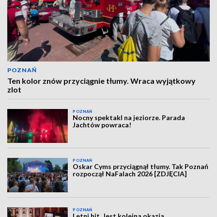
POZNAŃ
Ten kolor znów przyciągnie tłumy. Wraca wyjątkowy
zlot
POZNAŃ
Nocny spektakl na jeziorze. Parada
Jachtów powraca!
POZNAŃ
Oskar Cyms przyciągnął tłumy. Tak Poznań
rozpoczął NaFalach 2026 [ZDJĘCIA]
POZNAŃ
Letni hit. Jest kolejna okazja