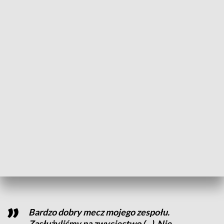
Trwające ponad 100 min spotkanie zakończyło się remisem
2:2. Dla poznańskiej drużyny bramki strzelili Mikael Ishak i
Michał Skóraś. Punkty dla przeciwników zdobyli Sebastian
Kowalczyk i Kamil Drygas.
Zacięta walka trwała do pierwszych chwil spotkania.
Pierwsza ofensywna akcja gospodarzy dała im przewagę nad
poznańską drużyną. Jednak ci szybko się zrewanżowali. Kilka
prób zdobycia bramki przez lechitów zakończyły się
niepowodzeniem i strzelaniem ponad poprzeczkę bramki.
Jednak zdobyli przewagę zdobywają kolejny punkt w 48.
minucie spotkania. Wynik wyrównał zawodnik Pogoni po
rzucie karnym w setnej minucie.
Bardzo dobry mecz mojego zespołu.
Zasłużyliśmy na zwycięstwo (...). Nie