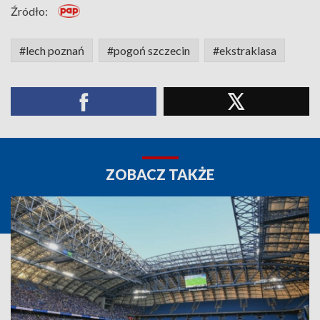
Źródło:
#lech poznań
#pogoń szczecin
#ekstraklasa
ZOBACZ TAKŻE