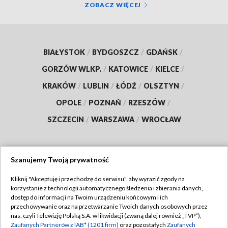
ZOBACZ WIĘCEJ
BIAŁYSTOK
/
BYDGOSZCZ
/
GDAŃSK
/
GORZÓW WLKP.
/
KATOWICE
/
KIELCE
/
KRAKÓW
/
LUBLIN
/
ŁÓDŹ
/
OLSZTYN
/
OPOLE
/
POZNAŃ
/
RZESZÓW
/
SZCZECIN
/
WARSZAWA
/
WROCŁAW
Szanujemy Twoją prywatność
Dołącz do nas:
Kliknij "Akceptuję i przechodzę do serwisu", aby wyrazić zgody na
korzystanie z technologii automatycznego śledzenia i zbierania danych,
TVP
dostęp do informacji na Twoim urządzeniu końcowym i ich
Abonament TVP
przechowywanie oraz na przetwarzanie Twoich danych osobowych przez
Regulamin TVP
nas, czyli Telewizję Polską S.A. w likwidacji (zwaną dalej również „TVP”),
Emisja w TVP
Polityka prywatności
Zaufanych Partnerów z IAB* (1201 firm)
oraz pozostałych
Zaufanych