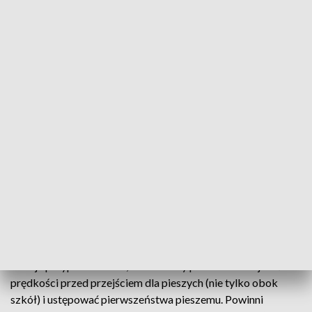
Celem działań jest przypominanie i
uświadamianie kierującym pojazdami o
zachowaniu ostrożności w pobliżu szkół i
placówek oświatowych, zwłaszcza w
rejonie przejść dla pieszych, a także
edukacja dzieci, rodziców, opiekunów i
nauczycieli w zakresie bezpieczeństwa w
ruchu drogowym
– czytamy na Policja.pl.
W tym miesiącu w okolicach szkół o wiele częściej można
będzie spotkać policyjne patrole.
Policja przypomina m.in., że kierowcy powinni zmniejszać
prędkości przed przejściem dla pieszych (nie tylko obok
szkół) i ustępować pierwszeństwa pieszemu. Powinni