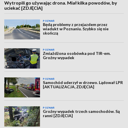
Wytropili go używając drona. Miał kilka powodów, by
uciekać [ZDJĘCIA]
POZNAŃ
Będą problemy z przejazdem przez
wiadukt w Poznaniu. Szybko się nie
skończą
POZNAŃ
Zmiażdżona osobówka pod TIR-em.
Groźny wypadek
POZNAŃ
Samochód uderzył w drzewo. Lądował LPR
[AKTUALIZACJA, ZDJĘCIA]
POZNAŃ
Groźny wypadek trzech samochodów. Są
ranni [ZDJĘCIA]