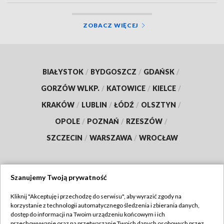
ZOBACZ WIĘCEJ
BIAŁYSTOK
/
BYDGOSZCZ
/
GDAŃSK
/
GORZÓW WLKP.
/
KATOWICE
/
KIELCE
/
KRAKÓW
/
LUBLIN
/
ŁÓDŹ
/
OLSZTYN
/
OPOLE
/
POZNAŃ
/
RZESZÓW
/
SZCZECIN
/
WARSZAWA
/
WROCŁAW
Szanujemy Twoją prywatność
Dołącz do nas:
Kliknij "Akceptuję i przechodzę do serwisu", aby wyrazić zgody na
korzystanie z technologii automatycznego śledzenia i zbierania danych,
TVP
dostęp do informacji na Twoim urządzeniu końcowym i ich
Abonament TVP
przechowywanie oraz na przetwarzanie Twoich danych osobowych przez