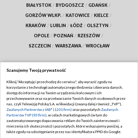
BIAŁYSTOK
/
BYDGOSZCZ
/
GDAŃSK
/
GORZÓW WLKP.
/
KATOWICE
/
KIELCE
/
KRAKÓW
/
LUBLIN
/
ŁÓDŹ
/
OLSZTYN
/
OPOLE
/
POZNAŃ
/
RZESZÓW
/
SZCZECIN
/
WARSZAWA
/
WROCŁAW
Szanujemy Twoją prywatność
Dołącz do nas:
Kliknij "Akceptuję i przechodzę do serwisu", aby wyrazić zgody na
korzystanie z technologii automatycznego śledzenia i zbierania danych,
TVP
dostęp do informacji na Twoim urządzeniu końcowym i ich
Abonament TVP
przechowywanie oraz na przetwarzanie Twoich danych osobowych przez
Regulamin TVP
nas, czyli Telewizję Polską S.A. w likwidacji (zwaną dalej również „TVP”),
Emisja w TVP
Polityka prywatności
Zaufanych Partnerów z IAB* (1201 firm)
oraz pozostałych
Zaufanych
Partnerów TVP (93 firm)
, w celach marketingowych (w tym do
Centrum informacji TVP
Moje zgody
zautomatyzowanego dopasowania reklam do Twoich zainteresowań i
mierzenia ich skuteczności) i pozostałych, które wskazujemy poniżej, a
Naziemna Telewizja Cyfrowa
Pomoc
także zgody na udostępnianie przez nas identyfikatora PPID do Google.