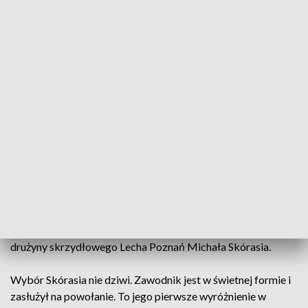
Zawodnik Lecha Poznań w reprezentacji kraju (fot. Lech Poznań/Przemysław
Szyszka)
Skrzydłowy poznańskiej drużyny otrzymał
debiutanckie powołanie do reprezentacji Polski.
We wrześniu zagra w Lidze Narodów.
Selekcjoner reprezentacji Czesław Michniewicz powołał do
drużyny skrzydłowego Lecha Poznań Michała Skórasia.
Wybór Skórasia nie dziwi. Zawodnik jest w świetnej formie i
zasłużył na powołanie. To jego pierwsze wyróżnienie w