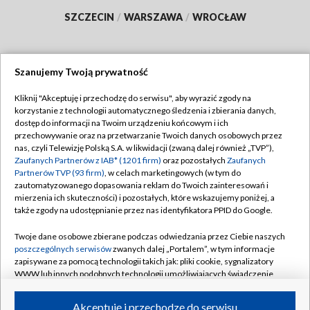
SZCZECIN
/
WARSZAWA
/
WROCŁAW
Szanujemy Twoją prywatność
Dołącz do nas:
Kliknij "Akceptuję i przechodzę do serwisu", aby wyrazić zgody na
korzystanie z technologii automatycznego śledzenia i zbierania danych,
TVP
dostęp do informacji na Twoim urządzeniu końcowym i ich
Abonament TVP
przechowywanie oraz na przetwarzanie Twoich danych osobowych przez
Regulamin TVP
nas, czyli Telewizję Polską S.A. w likwidacji (zwaną dalej również „TVP”),
Emisja w TVP
Polityka prywatności
Zaufanych Partnerów z IAB* (1201 firm)
oraz pozostałych
Zaufanych
Partnerów TVP (93 firm)
, w celach marketingowych (w tym do
Centrum informacji TVP
Moje zgody
zautomatyzowanego dopasowania reklam do Twoich zainteresowań i
mierzenia ich skuteczności) i pozostałych, które wskazujemy poniżej, a
Naziemna Telewizja Cyfrowa
Pomoc
także zgody na udostępnianie przez nas identyfikatora PPID do Google.
Sklep TVP
Biuro reklamy
Twoje dane osobowe zbierane podczas odwiedzania przez Ciebie naszych
Rada Programowa
Kontakt
poszczególnych serwisów
zwanych dalej „Portalem”, w tym informacje
zapisywane za pomocą technologii takich jak: pliki cookie, sygnalizatory
System NOS
WWW lub innych podobnych technologii umożliwiających świadczenie
dopasowanych i bezpiecznych usług, personalizację treści oraz reklam,
Informacje o nadawcy
Kanały
udostępnianie funkcji mediów społecznościowych oraz analizowanie
Akceptuję i przechodzę do serwisu