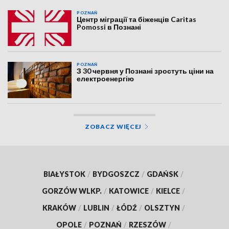
POZNAŃ
Центр міграції та біженців Caritas
Pomossi в Познані
POZNAŃ
З 30 червня у Познані зростуть ціни на
електроенергію
ZOBACZ WIĘCEJ
BIAŁYSTOK
/
BYDGOSZCZ
/
GDAŃSK
/
GORZÓW WLKP.
/
KATOWICE
/
KIELCE
/
KRAKÓW
/
LUBLIN
/
ŁÓDŹ
/
OLSZTYN
/
OPOLE
/
POZNAŃ
/
RZESZÓW
/