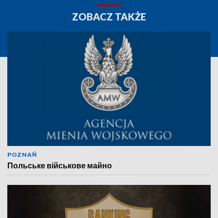
ZOBACZ TAKŻE
POZNAŃ
Польське військове майно