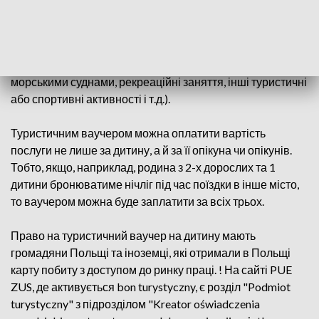
передбачається. В другому випадку є тільки одна умова:
скористатися мінімум двома послугами, які
пропонуватимуться організаторами (послуги гіда,
аніматора, оренда автобуса, відвідування музеїв, рейси
морськими суднами, рекреаційні заняття, інші туристичні
або спортивні активності і т.д.).
Туристичним ваучером можна оплатити вартість
послуги не лише за дитину, а й за її опікуна чи опікунів.
Тобто, якщо, наприклад, родина з 2-х дорослих та 1
дитини бронюватиме нічліг під час поїздки в інше місто,
то ваучером можна буде заплатити за всіх трьох.
Право на туристичний ваучер на дитину мають
громадяни Польщі та іноземці, які отримали в Польщі
карту побиту з доступом до ринку праці. ! На сайті PUE
ZUS, де активується bon turystyczny, є розділ "Podmiot
turystyczny" з підрозділом "Kreator oświadczenia