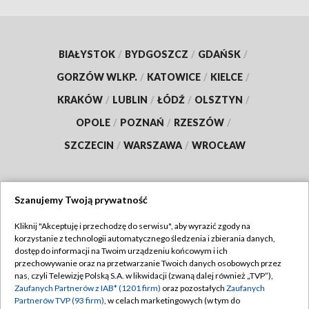
BIAŁYSTOK
/
BYDGOSZCZ
/
GDAŃSK
/
GORZÓW WLKP.
/
KATOWICE
/
KIELCE
/
KRAKÓW
/
LUBLIN
/
ŁÓDŹ
/
OLSZTYN
/
OPOLE
/
POZNAŃ
/
RZESZÓW
/
SZCZECIN
/
WARSZAWA
/
WROCŁAW
Szanujemy Twoją prywatność
Dołącz do nas:
Kliknij "Akceptuję i przechodzę do serwisu", aby wyrazić zgody na
korzystanie z technologii automatycznego śledzenia i zbierania danych,
TVP
dostęp do informacji na Twoim urządzeniu końcowym i ich
Abonament TVP
przechowywanie oraz na przetwarzanie Twoich danych osobowych przez
Regulamin TVP
nas, czyli Telewizję Polską S.A. w likwidacji (zwaną dalej również „TVP”),
Emisja w TVP
Zaufanych Partnerów z IAB* (1201 firm)
oraz pozostałych
Zaufanych
Polityka prywatności
Partnerów TVP (93 firm)
, w celach marketingowych (w tym do
Centrum informacji TVP