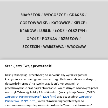
BIAŁYSTOK
/
BYDGOSZCZ
/
GDAŃSK
/
GORZÓW WLKP.
/
KATOWICE
/
KIELCE
/
KRAKÓW
/
LUBLIN
/
ŁÓDŹ
/
OLSZTYN
/
OPOLE
/
POZNAŃ
/
RZESZÓW
/
SZCZECIN
/
WARSZAWA
/
WROCŁAW
Szanujemy Twoją prywatność
Dołącz do nas:
Kliknij "Akceptuję i przechodzę do serwisu", aby wyrazić zgody na
korzystanie z technologii automatycznego śledzenia i zbierania danych,
TVP
dostęp do informacji na Twoim urządzeniu końcowym i ich
Abonament TVP
przechowywanie oraz na przetwarzanie Twoich danych osobowych przez
Regulamin TVP
nas, czyli Telewizję Polską S.A. w likwidacji (zwaną dalej również „TVP”),
Emisja w TVP
Zaufanych Partnerów z IAB* (1201 firm)
oraz pozostałych
Zaufanych
Polityka prywatności
Partnerów TVP (93 firm)
, w celach marketingowych (w tym do
Centrum informacji TVP
Moje zgody
zautomatyzowanego dopasowania reklam do Twoich zainteresowań i