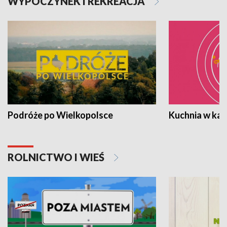
WYPOCZYNEK I REKREACJA
Podróże po Wielkopolsce
Kuchnia w ka
ROLNICTWO I WIEŚ