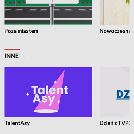
Poza miastem
Nowoczesna 
INNE
TalentAsy
Dzień z TVP3