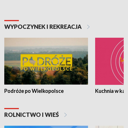
WYPOCZYNEK I REKREACJA
Podróże po Wielkopolsce
Kuchnia w ka
ROLNICTWO I WIEŚ