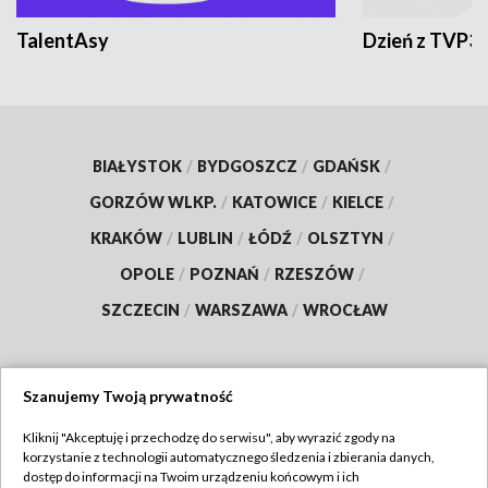
TalentAsy
Dzień z TVP3
BIAŁYSTOK
/
BYDGOSZCZ
/
GDAŃSK
/
GORZÓW WLKP.
/
KATOWICE
/
KIELCE
/
KRAKÓW
/
LUBLIN
/
ŁÓDŹ
/
OLSZTYN
/
OPOLE
/
POZNAŃ
/
RZESZÓW
/
SZCZECIN
/
WARSZAWA
/
WROCŁAW
Szanujemy Twoją prywatność
Dołącz do nas:
Kliknij "Akceptuję i przechodzę do serwisu", aby wyrazić zgody na
korzystanie z technologii automatycznego śledzenia i zbierania danych,
TVP
dostęp do informacji na Twoim urządzeniu końcowym i ich