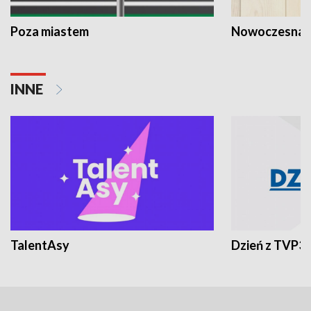
Poza miastem
Nowoczesna 
INNE
TalentAsy
Dzień z TVP3