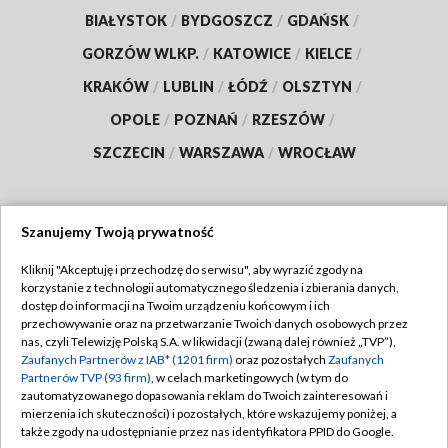
BIAŁYSTOK
/
BYDGOSZCZ
/
GDAŃSK
/
GORZÓW WLKP.
/
KATOWICE
/
KIELCE
/
KRAKÓW
/
LUBLIN
/
ŁÓDŹ
/
OLSZTYN
/
OPOLE
/
POZNAŃ
/
RZESZÓW
/
SZCZECIN
/
WARSZAWA
/
WROCŁAW
Szanujemy Twoją prywatność
Dołącz do nas:
Kliknij "Akceptuję i przechodzę do serwisu", aby wyrazić zgody na
korzystanie z technologii automatycznego śledzenia i zbierania danych,
TVP
dostęp do informacji na Twoim urządzeniu końcowym i ich
Abonament TVP
przechowywanie oraz na przetwarzanie Twoich danych osobowych przez
Regulamin TVP
nas, czyli Telewizję Polską S.A. w likwidacji (zwaną dalej również „TVP”),
Emisja w TVP
Zaufanych Partnerów z IAB* (1201 firm)
oraz pozostałych
Zaufanych
Polityka prywatności
Partnerów TVP (93 firm)
, w celach marketingowych (w tym do
Centrum informacji TVP
Moje zgody
zautomatyzowanego dopasowania reklam do Twoich zainteresowań i
mierzenia ich skuteczności) i pozostałych, które wskazujemy poniżej, a
Naziemna Telewizja Cyfrowa
Pomoc
także zgody na udostępnianie przez nas identyfikatora PPID do Google.