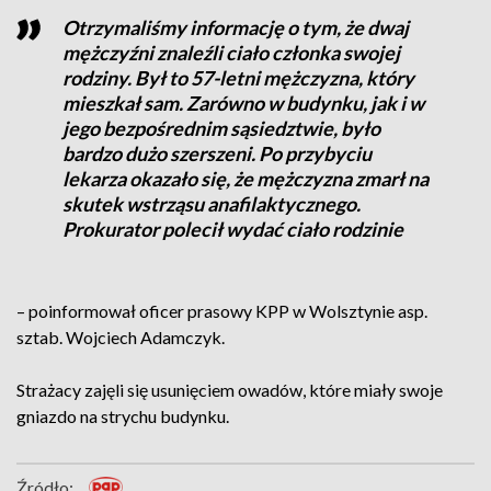
Otrzymaliśmy informację o tym, że dwaj
mężczyźni znaleźli ciało członka swojej
rodziny. Był to 57-letni mężczyzna, który
mieszkał sam. Zarówno w budynku, jak i w
jego bezpośrednim sąsiedztwie, było
bardzo dużo szerszeni. Po przybyciu
lekarza okazało się, że mężczyzna zmarł na
skutek wstrząsu anafilaktycznego.
Prokurator polecił wydać ciało rodzinie
– poinformował oficer prasowy KPP w Wolsztynie asp.
sztab. Wojciech Adamczyk.
Strażacy zajęli się usunięciem owadów, które miały swoje
gniazdo na strychu budynku.
Źródło: