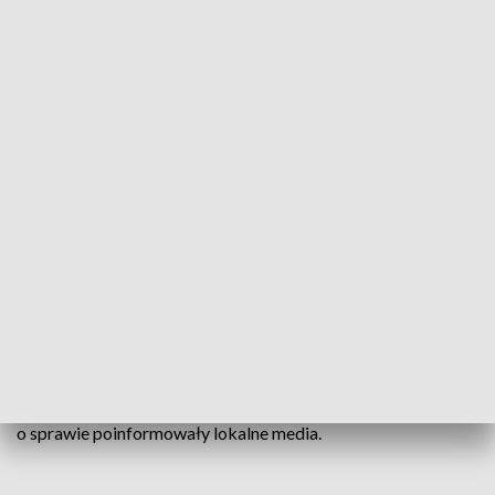
Mężczyzna zmarł w wyniku ataku szerszenia (fot. zdjęcie ilustracyjne/Pixabay)
Mężczyzna został zaatakowany przez szerszenie.
Jego ciało znaleźli członkowie rodziny, którzy
zawiadomili służby.
Do zdarzenia doszło w miejscowości Tłoki w województwie
wielkopolskim. Służby odebrały zgłoszenie późnym
wieczorem w czwartek, 15 września, a w piątek, 16 września
o sprawie poinformowały lokalne media.