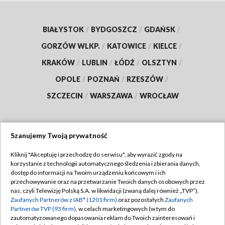
BIAŁYSTOK
/
BYDGOSZCZ
/
GDAŃSK
/
GORZÓW WLKP.
/
KATOWICE
/
KIELCE
/
KRAKÓW
/
LUBLIN
/
ŁÓDŹ
/
OLSZTYN
/
OPOLE
/
POZNAŃ
/
RZESZÓW
/
SZCZECIN
/
WARSZAWA
/
WROCŁAW
Szanujemy Twoją prywatność
Dołącz do nas:
Kliknij "Akceptuję i przechodzę do serwisu", aby wyrazić zgody na
korzystanie z technologii automatycznego śledzenia i zbierania danych,
TVP
dostęp do informacji na Twoim urządzeniu końcowym i ich
Abonament TVP
przechowywanie oraz na przetwarzanie Twoich danych osobowych przez
Regulamin TVP
nas, czyli Telewizję Polską S.A. w likwidacji (zwaną dalej również „TVP”),
Emisja w TVP
Polityka prywatności
Zaufanych Partnerów z IAB* (1201 firm)
oraz pozostałych
Zaufanych
Partnerów TVP (93 firm)
, w celach marketingowych (w tym do
Centrum informacji TVP
Moje zgody
zautomatyzowanego dopasowania reklam do Twoich zainteresowań i