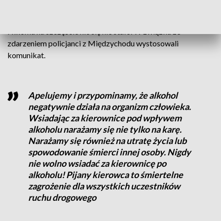
promile alkoholu w organizmie oraz że prawo jazdy posiada
od kilku miesięcy. Kierowca podróżował z pasażerem.
Nikomu na szczęście nic się nie stało. W związku ze
zdarzeniem policjanci z Międzychodu wystosowali
komunikat.
Apelujemy i przypominamy, że alkohol
negatywnie działa na organizm człowieka.
Wsiadając za kierownice pod wpływem
alkoholu narażamy się nie tylko na karę.
Narażamy się również na utratę życia lub
spowodowanie śmierci innej osoby. Nigdy
nie wolno wsiadać za kierownicę po
alkoholu! Pijany kierowca to śmiertelne
zagrożenie dla wszystkich uczestników
ruchu drogowego