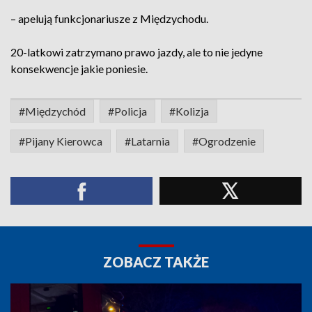
– apelują funkcjonariusze z Międzychodu.
20-latkowi zatrzymano prawo jazdy, ale to nie jedyne
konsekwencje jakie poniesie.
#Międzychód
#Policja
#Kolizja
#Pijany Kierowca
#Latarnia
#Ogrodzenie
ZOBACZ TAKŻE