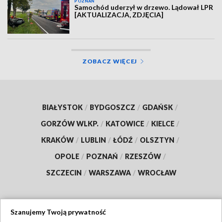
POZNAŃ
Samochód uderzył w drzewo. Lądował LPR
[AKTUALIZACJA, ZDJĘCIA]
ZOBACZ WIĘCEJ
BIAŁYSTOK
/
BYDGOSZCZ
/
GDAŃSK
/
GORZÓW WLKP.
/
KATOWICE
/
KIELCE
/
KRAKÓW
/
LUBLIN
/
ŁÓDŹ
/
OLSZTYN
/
OPOLE
/
POZNAŃ
/
RZESZÓW
/
SZCZECIN
/
WARSZAWA
/
WROCŁAW
Szanujemy Twoją prywatność
Dołącz do nas: