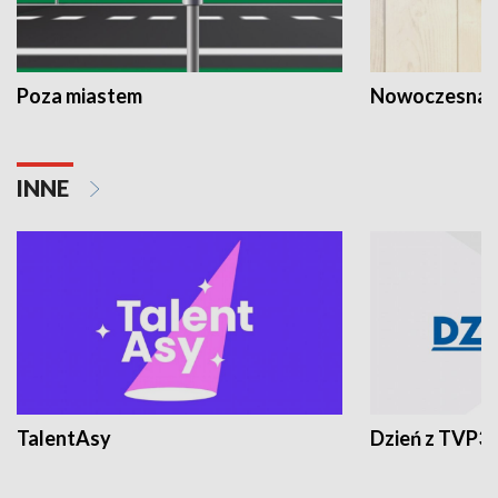
Poza miastem
Nowoczesna 
INNE
TalentAsy
Dzień z TVP3