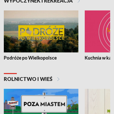
WYPOCZYNEK I REKREACJA
Podróże po Wielkopolsce
Kuchnia w ka
ROLNICTWO I WIEŚ