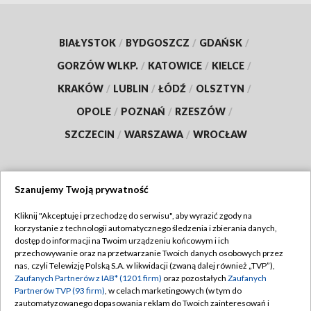
BIAŁYSTOK
/
BYDGOSZCZ
/
GDAŃSK
/
GORZÓW WLKP.
/
KATOWICE
/
KIELCE
/
KRAKÓW
/
LUBLIN
/
ŁÓDŹ
/
OLSZTYN
/
OPOLE
/
POZNAŃ
/
RZESZÓW
/
SZCZECIN
/
WARSZAWA
/
WROCŁAW
Szanujemy Twoją prywatność
Dołącz do nas:
Kliknij "Akceptuję i przechodzę do serwisu", aby wyrazić zgody na
korzystanie z technologii automatycznego śledzenia i zbierania danych,
TVP
dostęp do informacji na Twoim urządzeniu końcowym i ich
Abonament TVP
przechowywanie oraz na przetwarzanie Twoich danych osobowych przez
Regulamin TVP
nas, czyli Telewizję Polską S.A. w likwidacji (zwaną dalej również „TVP”),
Emisja w TVP
Zaufanych Partnerów z IAB* (1201 firm)
oraz pozostałych
Zaufanych
Polityka prywatności
Partnerów TVP (93 firm)
, w celach marketingowych (w tym do
Centrum informacji TVP
Moje zgody
zautomatyzowanego dopasowania reklam do Twoich zainteresowań i