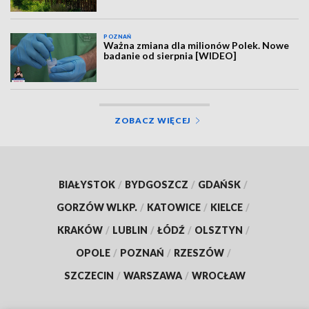
POZNAŃ
Ważna zmiana dla milionów Polek. Nowe
badanie od sierpnia [WIDEO]
ZOBACZ WIĘCEJ
BIAŁYSTOK
/
BYDGOSZCZ
/
GDAŃSK
/
GORZÓW WLKP.
/
KATOWICE
/
KIELCE
/
KRAKÓW
/
LUBLIN
/
ŁÓDŹ
/
OLSZTYN
/
OPOLE
/
POZNAŃ
/
RZESZÓW
/
SZCZECIN
/
WARSZAWA
/
WROCŁAW