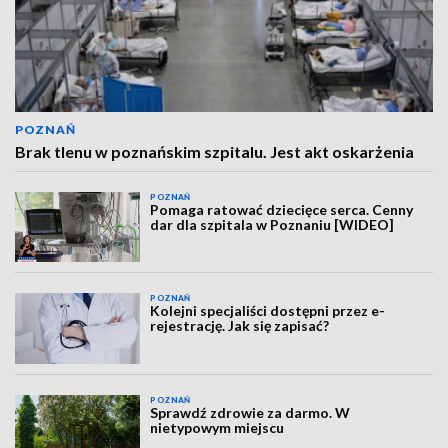
POZNAŃ
Brak tlenu w poznańskim szpitalu. Jest akt oskarżenia
POZNAŃ
Pomaga ratować dziecięce serca. Cenny
dar dla szpitala w Poznaniu [WIDEO]
POZNAŃ
Kolejni specjaliści dostępni przez e-
rejestrację. Jak się zapisać?
POZNAŃ
Sprawdź zdrowie za darmo. W
nietypowym miejscu