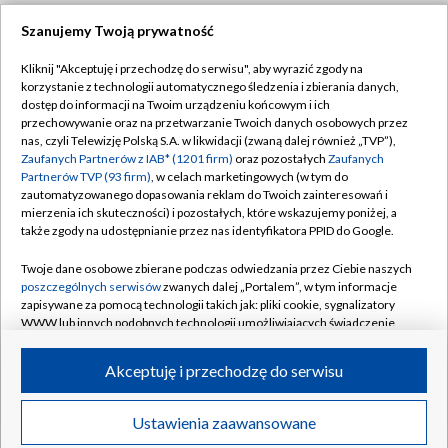
Szanujemy Twoją prywatność
Dołącz do nas:
Kliknij "Akceptuję i przechodzę do serwisu", aby wyrazić zgody na
korzystanie z technologii automatycznego śledzenia i zbierania danych,
TVP
dostęp do informacji na Twoim urządzeniu końcowym i ich
Abonament TVP
przechowywanie oraz na przetwarzanie Twoich danych osobowych przez
Regulamin TVP
nas, czyli Telewizję Polską S.A. w likwidacji (zwaną dalej również „TVP”),
Emisja w TVP
Polityka prywatności
Zaufanych Partnerów z IAB* (1201 firm)
oraz pozostałych
Zaufanych
Partnerów TVP (93 firm)
, w celach marketingowych (w tym do
Centrum informacji TVP
Moje zgody
zautomatyzowanego dopasowania reklam do Twoich zainteresowań i
mierzenia ich skuteczności) i pozostałych, które wskazujemy poniżej, a
Naziemna Telewizja Cyfrowa
Pomoc
także zgody na udostępnianie przez nas identyfikatora PPID do Google.
Sklep TVP
Biuro reklamy
Twoje dane osobowe zbierane podczas odwiedzania przez Ciebie naszych
Rada Programowa
Kontakt
poszczególnych serwisów
zwanych dalej „Portalem”, w tym informacje
zapisywane za pomocą technologii takich jak: pliki cookie, sygnalizatory
System NOS
WWW lub innych podobnych technologii umożliwiających świadczenie
dopasowanych i bezpiecznych usług, personalizację treści oraz reklam,
Informacje o nadawcy
Kanały
udostępnianie funkcji mediów społecznościowych oraz analizowanie
Akceptuję i przechodzę do serwisu
ruchu w Internecie.
Program dla prasy
©2026 Telewizja Polska S.A. w likwidacji
Biuro Reklamy
Twoje dane osobowe zbierane podczas odwiedzania przez Ciebie
Ustawienia zaawansowane
poszczególnych serwisów
na Portalu, takie jak adresy IP, identyfikatory
Ogłoszenie przetargowe