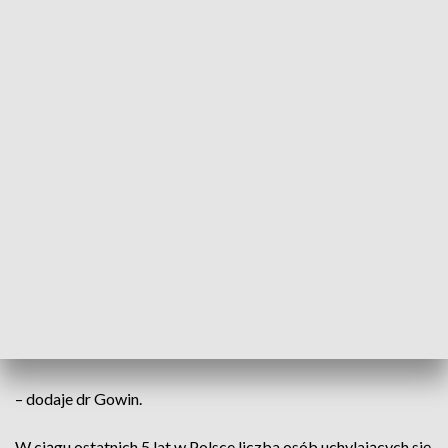
przeciwko tężcowi, które niezależnie od tego, ile osób wśród
nas jest zaszczepionych, jest skuteczną metodą
zapobiegania groźnym infekcjom bakteryjnym.
Bardzo złą prasę robią ruchy
antyszczepionkowe – sieją zamęt i
niepokój w głowach rodziców. Myślę, że
niewątpliwie w wielu przypadkach jest to
zwyczajny brak świadomości rodziców o
tym, że szczepienia są ważne i należy je
wykonywać terminowo, bo przez
pandemię wiele szczepień było
odroczonych, a rodzice unikali kontaktu
– dodaje dr Gowin.
W ciągu ostatnich 5 lat w Polsce liczba osób uchylających się