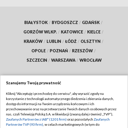
BIAŁYSTOK
/
BYDGOSZCZ
/
GDAŃSK
/
GORZÓW WLKP.
/
KATOWICE
/
KIELCE
/
KRAKÓW
/
LUBLIN
/
ŁÓDŹ
/
OLSZTYN
/
OPOLE
/
POZNAŃ
/
RZESZÓW
/
SZCZECIN
/
WARSZAWA
/
WROCŁAW
Szanujemy Twoją prywatność
Dołącz do nas:
Kliknij "Akceptuję i przechodzę do serwisu", aby wyrazić zgody na
korzystanie z technologii automatycznego śledzenia i zbierania danych,
TVP
dostęp do informacji na Twoim urządzeniu końcowym i ich
Abonament TVP
przechowywanie oraz na przetwarzanie Twoich danych osobowych przez
Regulamin TVP
nas, czyli Telewizję Polską S.A. w likwidacji (zwaną dalej również „TVP”),
Emisja w TVP
Zaufanych Partnerów z IAB* (1201 firm)
oraz pozostałych
Zaufanych
Polityka prywatności
Partnerów TVP (93 firm)
, w celach marketingowych (w tym do
Centrum informacji TVP