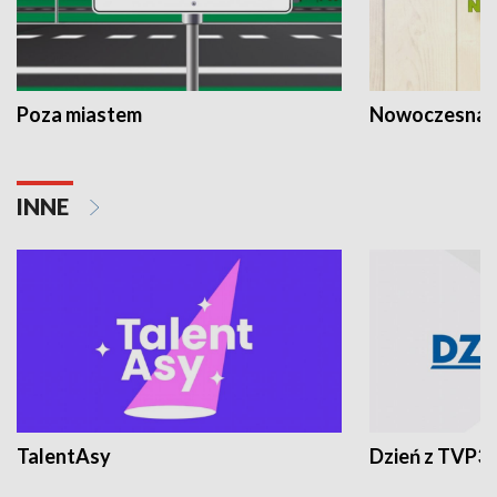
Poza miastem
Nowoczesna 
INNE
TalentAsy
Dzień z TVP3