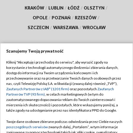
KRAKÓW
/
LUBLIN
/
ŁÓDŹ
/
OLSZTYN
/
OPOLE
/
POZNAŃ
/
RZESZÓW
/
SZCZECIN
/
WARSZAWA
/
WROCŁAW
Szanujemy Twoją prywatność
Dołącz do nas:
Kliknij "Akceptuję i przechodzę do serwisu", aby wyrazić zgody na
korzystanie z technologii automatycznego śledzenia i zbierania danych,
TVP
dostęp do informacji na Twoim urządzeniu końcowym i ich
Abonament TVP
przechowywanie oraz na przetwarzanie Twoich danych osobowych przez
Regulamin TVP
nas, czyli Telewizję Polską S.A. w likwidacji (zwaną dalej również „TVP”),
Emisja w TVP
Polityka prywatności
Zaufanych Partnerów z IAB* (1201 firm)
oraz pozostałych
Zaufanych
Partnerów TVP (93 firm)
, w celach marketingowych (w tym do
Centrum informacji TVP
Moje zgody
zautomatyzowanego dopasowania reklam do Twoich zainteresowań i
mierzenia ich skuteczności) i pozostałych, które wskazujemy poniżej, a
Naziemna Telewizja Cyfrowa
Pomoc
także zgody na udostępnianie przez nas identyfikatora PPID do Google.
Sklep TVP
Biuro reklamy
Twoje dane osobowe zbierane podczas odwiedzania przez Ciebie naszych
Rada Programowa
Kontakt
poszczególnych serwisów
zwanych dalej „Portalem”, w tym informacje
zapisywane za pomocą technologii takich jak: pliki cookie, sygnalizatory