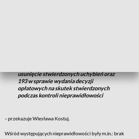
w miejscowościach wypoczynkowych oraz przy trasach
turystycznych.
W trakcie czynności kontrolnych
nałożono 127 mandatów karnych na
kwotę 27 650 zł. Wszczęto również 228
postępowań administracyjnych, w tym 35
dotyczących decyzji nakazujących
usunięcie stwierdzonych uchybień oraz
193 w sprawie wydania decyzji
opłatowych na skutek stwierdzonych
podczas kontroli nieprawidłowości
– przekazuje Wiesława Kostuj.
Wśród występujących nieprawidłowości były m.in.: brak