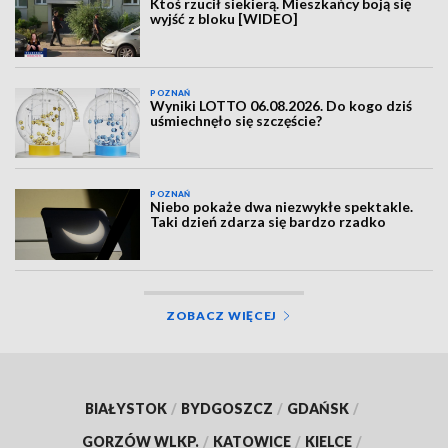
Ktoś rzucił siekierą. Mieszkańcy boją się
wyjść z bloku [WIDEO]
POZNAŃ
Wyniki LOTTO 06.08.2026. Do kogo dziś
uśmiechnęło się szczęście?
POZNAŃ
Niebo pokaże dwa niezwykłe spektakle.
Taki dzień zdarza się bardzo rzadko
ZOBACZ WIĘCEJ
BIAŁYSTOK
/
BYDGOSZCZ
/
GDAŃSK
/
GORZÓW WLKP.
/
KATOWICE
/
KIELCE
/