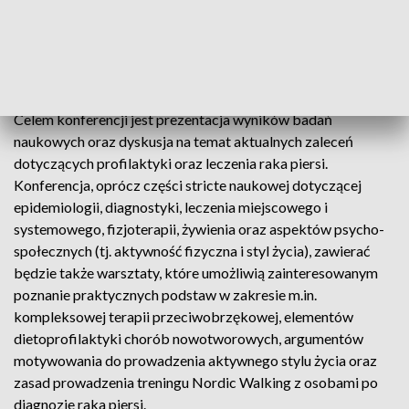
Cancer Unit), odbędzie się w dniach 30 września – 1
października br. na obiektach i w salach AWF w Poznaniu.
Konferencja adresowana jest w szczególności do lekarzy,
fizjoterapeutów, dietetyków, psychologów oraz pacjentów.
Celem konferencji jest prezentacja wyników badań
naukowych oraz dyskusja na temat aktualnych zaleceń
dotyczących profilaktyki oraz leczenia raka piersi.
Konferencja, oprócz części stricte naukowej dotyczącej
epidemiologii, diagnostyki, leczenia miejscowego i
systemowego, fizjoterapii, żywienia oraz aspektów psycho-
społecznych (tj. aktywność fizyczna i styl życia), zawierać
będzie także warsztaty, które umożliwią zainteresowanym
poznanie praktycznych podstaw w zakresie m.in.
kompleksowej terapii przeciwobrzękowej, elementów
dietoprofilaktyki chorób nowotworowych, argumentów
motywowania do prowadzenia aktywnego stylu życia oraz
zasad prowadzenia treningu Nordic Walking z osobami po
diagnozie raka piersi.