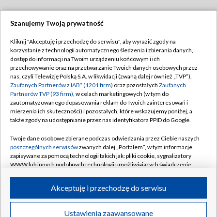
Szanujemy Twoją prywatność
Dołącz do nas:
Kliknij "Akceptuję i przechodzę do serwisu", aby wyrazić zgody na
korzystanie z technologii automatycznego śledzenia i zbierania danych,
TVP
dostęp do informacji na Twoim urządzeniu końcowym i ich
Abonament TVP
przechowywanie oraz na przetwarzanie Twoich danych osobowych przez
Regulamin TVP
nas, czyli Telewizję Polską S.A. w likwidacji (zwaną dalej również „TVP”),
Emisja w TVP
Polityka prywatności
Zaufanych Partnerów z IAB* (1201 firm)
oraz pozostałych
Zaufanych
Partnerów TVP (93 firm)
, w celach marketingowych (w tym do
Centrum informacji TVP
Moje zgody
zautomatyzowanego dopasowania reklam do Twoich zainteresowań i
mierzenia ich skuteczności) i pozostałych, które wskazujemy poniżej, a
Naziemna Telewizja Cyfrowa
Pomoc
także zgody na udostępnianie przez nas identyfikatora PPID do Google.
Sklep TVP
Biuro reklamy
Twoje dane osobowe zbierane podczas odwiedzania przez Ciebie naszych
Rada Programowa
Kontakt
poszczególnych serwisów
zwanych dalej „Portalem”, w tym informacje
zapisywane za pomocą technologii takich jak: pliki cookie, sygnalizatory
System NOS
WWW lub innych podobnych technologii umożliwiających świadczenie
dopasowanych i bezpiecznych usług, personalizację treści oraz reklam,
Informacje o nadawcy
Kanały
udostępnianie funkcji mediów społecznościowych oraz analizowanie
Akceptuję i przechodzę do serwisu
ruchu w Internecie.
Program dla prasy
©2026 Telewizja Polska S.A. w likwidacji
Biuro Reklamy
Twoje dane osobowe zbierane podczas odwiedzania przez Ciebie
Ustawienia zaawansowane