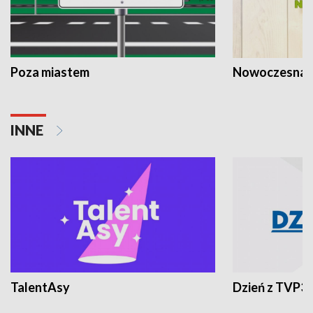
Poza miastem
Nowoczesna 
INNE
TalentAsy
Dzień z TVP3