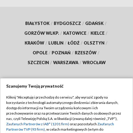
BIAŁYSTOK
/
BYDGOSZCZ
/
GDAŃSK
/
GORZÓW WLKP.
/
KATOWICE
/
KIELCE
/
KRAKÓW
/
LUBLIN
/
ŁÓDŹ
/
OLSZTYN
/
OPOLE
/
POZNAŃ
/
RZESZÓW
/
SZCZECIN
/
WARSZAWA
/
WROCŁAW
Szanujemy Twoją prywatność
Dołącz do nas:
Kliknij "Akceptuję i przechodzę do serwisu", aby wyrazić zgody na
korzystanie z technologii automatycznego śledzenia i zbierania danych,
TVP
dostęp do informacji na Twoim urządzeniu końcowym i ich
Abonament TVP
przechowywanie oraz na przetwarzanie Twoich danych osobowych przez
Regulamin TVP
nas, czyli Telewizję Polską S.A. w likwidacji (zwaną dalej również „TVP”),
Emisja w TVP
Zaufanych Partnerów z IAB* (1201 firm)
oraz pozostałych
Zaufanych
Polityka prywatności
Partnerów TVP (93 firm)
, w celach marketingowych (w tym do
Centrum informacji TVP