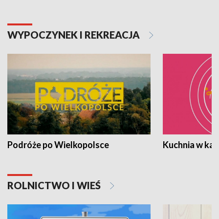
WYPOCZYNEK I REKREACJA
Podróże po Wielkopolsce
Kuchnia w ka
ROLNICTWO I WIEŚ