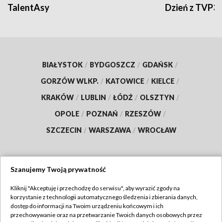
TalentAsy
Dzień z TVP3
BIAŁYSTOK
/
BYDGOSZCZ
/
GDAŃSK
/
GORZÓW WLKP.
/
KATOWICE
/
KIELCE
/
KRAKÓW
/
LUBLIN
/
ŁÓDŹ
/
OLSZTYN
/
OPOLE
/
POZNAŃ
/
RZESZÓW
/
SZCZECIN
/
WARSZAWA
/
WROCŁAW
Szanujemy Twoją prywatność
Dołącz do nas:
Kliknij "Akceptuję i przechodzę do serwisu", aby wyrazić zgody na
korzystanie z technologii automatycznego śledzenia i zbierania danych,
TVP
dostęp do informacji na Twoim urządzeniu końcowym i ich
Abonament TVP
przechowywanie oraz na przetwarzanie Twoich danych osobowych przez
Regulamin TVP