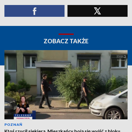
ZOBACZ TAKŻE
POZNAŃ
Ktoś rzucił siekierą. Mieszkańcy boją się wyjść z bloku