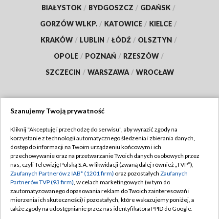
BIAŁYSTOK
/
BYDGOSZCZ
/
GDAŃSK
/
GORZÓW WLKP.
/
KATOWICE
/
KIELCE
/
KRAKÓW
/
LUBLIN
/
ŁÓDŹ
/
OLSZTYN
/
OPOLE
/
POZNAŃ
/
RZESZÓW
/
SZCZECIN
/
WARSZAWA
/
WROCŁAW
Szanujemy Twoją prywatność
Dołącz do nas:
Kliknij "Akceptuję i przechodzę do serwisu", aby wyrazić zgody na
korzystanie z technologii automatycznego śledzenia i zbierania danych,
TVP
dostęp do informacji na Twoim urządzeniu końcowym i ich
Abonament TVP
przechowywanie oraz na przetwarzanie Twoich danych osobowych przez
Regulamin TVP
nas, czyli Telewizję Polską S.A. w likwidacji (zwaną dalej również „TVP”),
Emisja w TVP
Polityka prywatności
Zaufanych Partnerów z IAB* (1201 firm)
oraz pozostałych
Zaufanych
Partnerów TVP (93 firm)
, w celach marketingowych (w tym do
Centrum informacji TVP
Moje zgody
zautomatyzowanego dopasowania reklam do Twoich zainteresowań i
mierzenia ich skuteczności) i pozostałych, które wskazujemy poniżej, a
Naziemna Telewizja Cyfrowa
Pomoc
także zgody na udostępnianie przez nas identyfikatora PPID do Google.
Sklep TVP