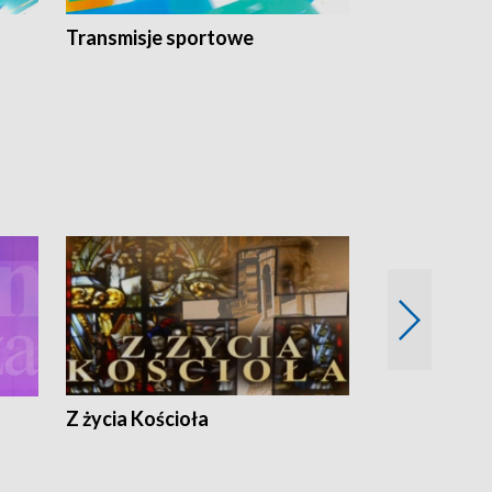
Transmisje sportowe
Reportaże s
Z życia Kościoła
Jak rozmawia