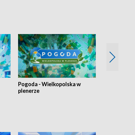
Pogoda - Wielkopolska w
Eko prognoza
plenerze