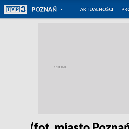
POWRÓT DO
POZNAŃ
AKTUALNOŚCI
PR
TVP REGIONY
(fot. miasto Poznań