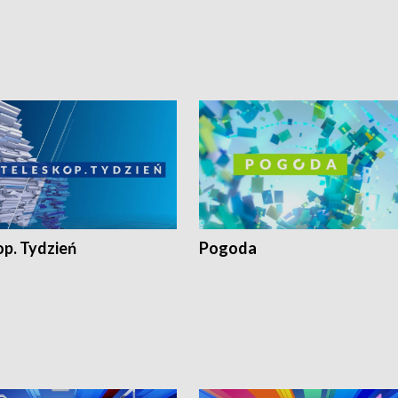
op. Tydzień
Pogoda