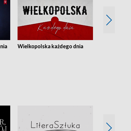
nia
Wielkopolska każdego dnia
Rozmowy z m