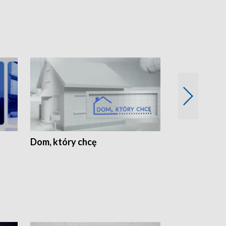
Dom, który chcę
Biznes Wielk