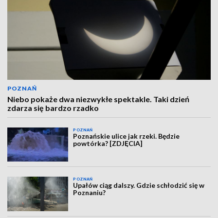
POZNAŃ
Niebo pokaże dwa niezwykłe spektakle. Taki dzień
zdarza się bardzo rzadko
POZNAŃ
Poznańskie ulice jak rzeki. Będzie
powtórka? [ZDJĘCIA]
POZNAŃ
Upałów ciąg dalszy. Gdzie schłodzić się w
Poznaniu?