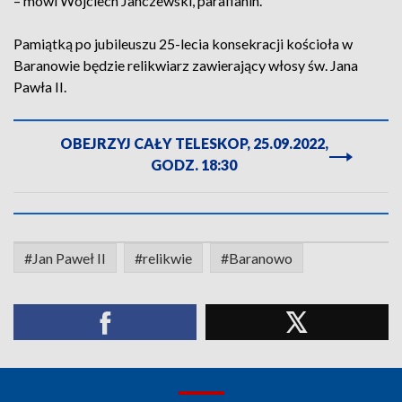
– mówi Wojciech Janczewski, parafianin.
Pamiątką po jubileuszu 25-lecia konsekracji kościoła w
Baranowie będzie relikwiarz zawierający włosy św. Jana
Pawła II.
OBEJRZYJ CAŁY TELESKOP, 25.09.2022,
GODZ. 18:30
#Jan Paweł II
#relikwie
#Baranowo