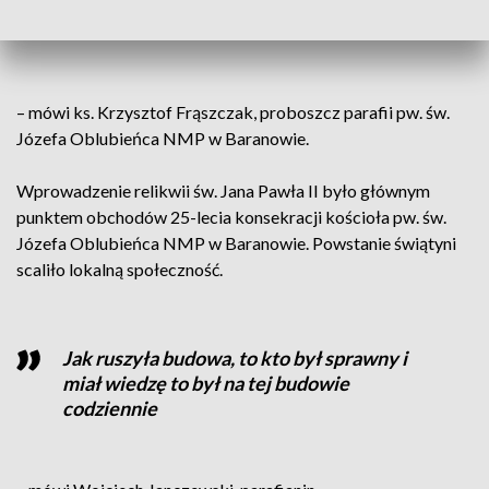
zawierzył świat i Polskę Bożemu
Miłosierdziu
– mówi ks. Krzysztof Frąszczak, proboszcz parafii pw. św.
Józefa Oblubieńca NMP w Baranowie.
Wprowadzenie relikwii św. Jana Pawła II było głównym
punktem obchodów 25-lecia konsekracji kościoła pw. św.
Józefa Oblubieńca NMP w Baranowie. Powstanie świątyni
scaliło lokalną społeczność.
Jak ruszyła budowa, to kto był sprawny i
miał wiedzę to był na tej budowie
codziennie