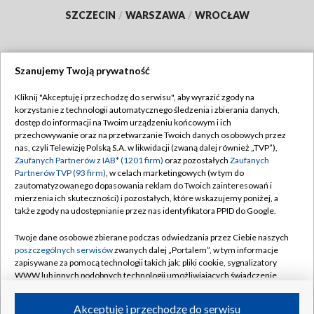
SZCZECIN
/
WARSZAWA
/
WROCŁAW
Szanujemy Twoją prywatność
Dołącz do nas:
Kliknij "Akceptuję i przechodzę do serwisu", aby wyrazić zgody na
korzystanie z technologii automatycznego śledzenia i zbierania danych,
TVP
dostęp do informacji na Twoim urządzeniu końcowym i ich
Abonament TVP
przechowywanie oraz na przetwarzanie Twoich danych osobowych przez
Regulamin TVP
nas, czyli Telewizję Polską S.A. w likwidacji (zwaną dalej również „TVP”),
Emisja w TVP
Polityka prywatności
Zaufanych Partnerów z IAB* (1201 firm)
oraz pozostałych
Zaufanych
Partnerów TVP (93 firm)
, w celach marketingowych (w tym do
Centrum informacji TVP
Moje zgody
zautomatyzowanego dopasowania reklam do Twoich zainteresowań i
mierzenia ich skuteczności) i pozostałych, które wskazujemy poniżej, a
Naziemna Telewizja Cyfrowa
Pomoc
także zgody na udostępnianie przez nas identyfikatora PPID do Google.
Sklep TVP
Biuro reklamy
Twoje dane osobowe zbierane podczas odwiedzania przez Ciebie naszych
Rada Programowa
Kontakt
poszczególnych serwisów
zwanych dalej „Portalem”, w tym informacje
zapisywane za pomocą technologii takich jak: pliki cookie, sygnalizatory
System NOS
WWW lub innych podobnych technologii umożliwiających świadczenie
dopasowanych i bezpiecznych usług, personalizację treści oraz reklam,
Informacje o nadawcy
Kanały
udostępnianie funkcji mediów społecznościowych oraz analizowanie
Akceptuję i przechodzę do serwisu
ruchu w Internecie.