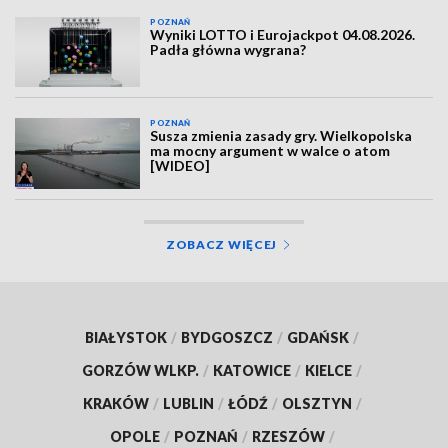
POZNAŃ
Wyniki LOTTO i Eurojackpot 04.08.2026.
Padła główna wygrana?
POZNAŃ
Susza zmienia zasady gry. Wielkopolska
ma mocny argument w walce o atom
[WIDEO]
ZOBACZ WIĘCEJ
BIAŁYSTOK
/
BYDGOSZCZ
/
GDAŃSK
/
GORZÓW WLKP.
/
KATOWICE
/
KIELCE
/
KRAKÓW
/
LUBLIN
/
ŁÓDŹ
/
OLSZTYN
/
OPOLE
/
POZNAŃ
/
RZESZÓW
/