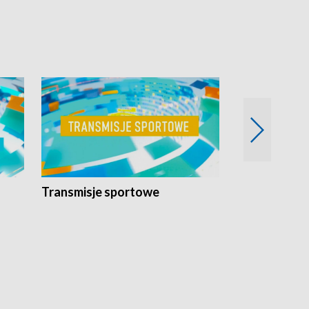
Transmisje sportowe
Reportaże s