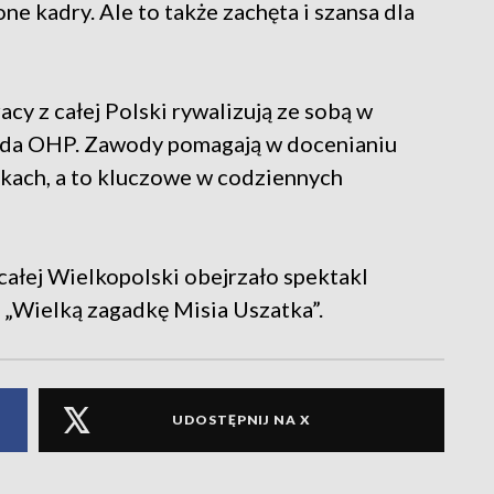
e kadry. Ale to także zachęta i szansa dla
y z całej Polski rywalizują ze sobą w
iada OHP. Zawody pomagają w docenianiu
żkach, a to kluczowe w codziennych
całej Wielkopolski obejrzało spektakl
 „Wielką zagadkę Misia Uszatka”.
UDOSTĘPNIJ NA X