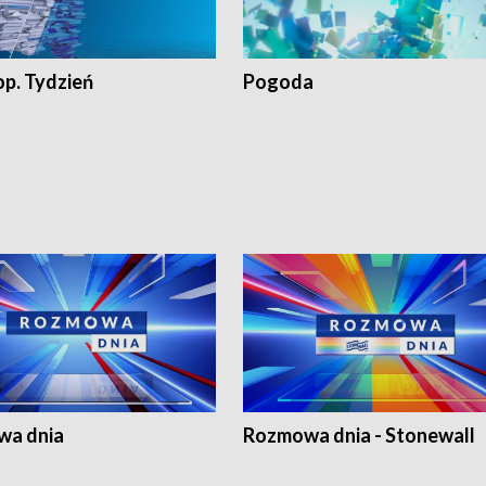
op. Tydzień
Pogoda
a dnia
Rozmowa dnia - Stonewall