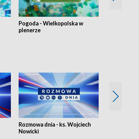
Pogoda - Wielkopolska w
Eko prognoza
plenerze
Rozmowa dnia - ks. Wojciech
Euro Fakty
Nowicki