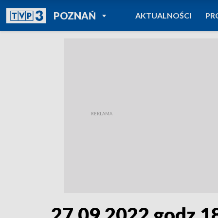
POWRÓT DO
POZNAŃ
AKTUALNOŚCI
PR
TVP REGIONY
27.09.2022 godz.1