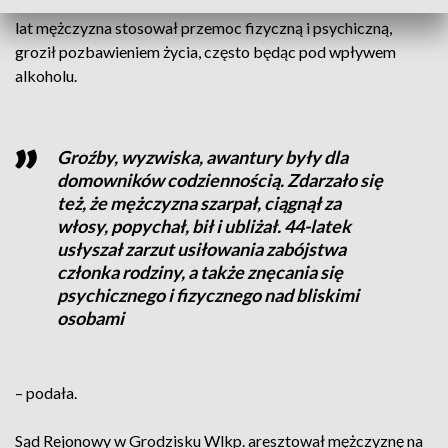
Hoffmann zaznaczyła, że z relacji rodziny wynikało, że od 12
lat mężczyzna stosował przemoc fizyczną i psychiczną,
groził pozbawieniem życia, często będąc pod wpływem
alkoholu.
Groźby, wyzwiska, awantury były dla
domowników codziennością. Zdarzało się
też, że mężczyzna szarpał, ciągnął za
włosy, popychał, bił i ubliżał. 44-latek
usłyszał zarzut usiłowania zabójstwa
członka rodziny, a także znęcania się
psychicznego i fizycznego nad bliskimi
osobami
– podała.
Sąd Rejonowy w Grodzisku Wlkp. aresztował mężczyznę na