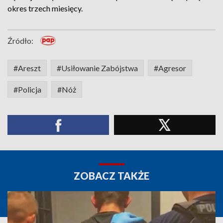
okres trzech miesięcy.
Źródło:
#Areszt
#Usiłowanie Zabójstwa
#Agresor
#Policja
#Nóż
ZOBACZ TAKŻE