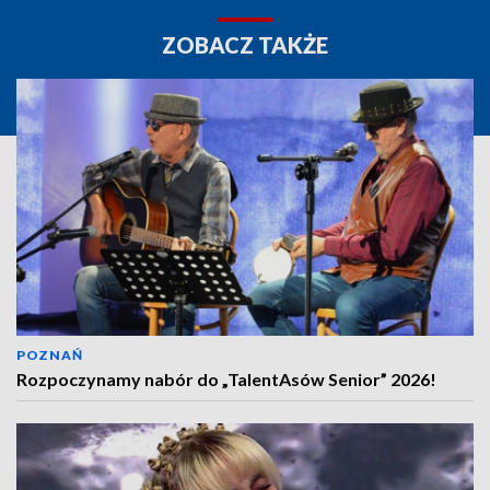
ZOBACZ TAKŻE
POZNAŃ
Rozpoczynamy nabór do „TalentAsów Senior” 2026!