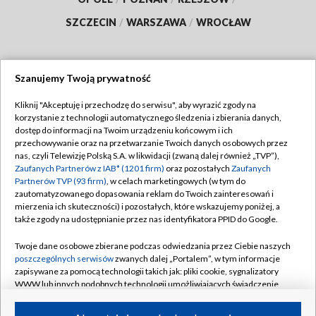
SZCZECIN
/
WARSZAWA
/
WROCŁAW
Szanujemy Twoją prywatność
Dołącz do nas:
Kliknij "Akceptuję i przechodzę do serwisu", aby wyrazić zgody na
korzystanie z technologii automatycznego śledzenia i zbierania danych,
TVP
dostęp do informacji na Twoim urządzeniu końcowym i ich
Abonament TVP
przechowywanie oraz na przetwarzanie Twoich danych osobowych przez
Regulamin TVP
nas, czyli Telewizję Polską S.A. w likwidacji (zwaną dalej również „TVP”),
Emisja w TVP
Polityka prywatności
Zaufanych Partnerów z IAB* (1201 firm)
oraz pozostałych
Zaufanych
Partnerów TVP (93 firm)
, w celach marketingowych (w tym do
Centrum informacji TVP
Moje zgody
zautomatyzowanego dopasowania reklam do Twoich zainteresowań i
mierzenia ich skuteczności) i pozostałych, które wskazujemy poniżej, a
Naziemna Telewizja Cyfrowa
Pomoc
także zgody na udostępnianie przez nas identyfikatora PPID do Google.
Sklep TVP
Biuro reklamy
Twoje dane osobowe zbierane podczas odwiedzania przez Ciebie naszych
Rada Programowa
Kontakt
poszczególnych serwisów
zwanych dalej „Portalem”, w tym informacje
zapisywane za pomocą technologii takich jak: pliki cookie, sygnalizatory
System NOS
WWW lub innych podobnych technologii umożliwiających świadczenie
dopasowanych i bezpiecznych usług, personalizację treści oraz reklam,
Informacje o nadawcy
Kanały
udostępnianie funkcji mediów społecznościowych oraz analizowanie