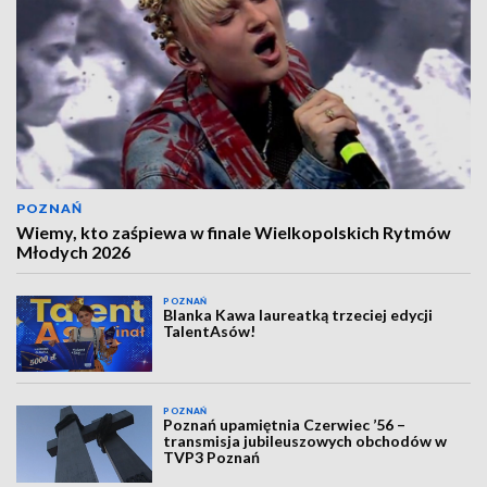
POZNAŃ
Wiemy, kto zaśpiewa w finale Wielkopolskich Rytmów
Młodych 2026
POZNAŃ
Blanka Kawa laureatką trzeciej edycji
TalentAsów!
POZNAŃ
Poznań upamiętnia Czerwiec ’56 –
transmisja jubileuszowych obchodów w
TVP3 Poznań