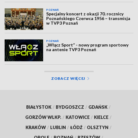
POZNAŃ
Specjalny koncert z okazji 70. rocznicy
Poznańskiego Czerwca 1956 – transmisja
w TVP3 Poznań
POZNAŃ
„Włącz Sport” - nowy program sportowy
na antenie TVP3 Poznań
ZOBACZ WIĘCEJ
BIAŁYSTOK
/
BYDGOSZCZ
/
GDAŃSK
/
GORZÓW WLKP.
/
KATOWICE
/
KIELCE
/
KRAKÓW
/
LUBLIN
/
ŁÓDŹ
/
OLSZTYN
/
OPOLE
/
POZNAŃ
/
RZESZÓW
/