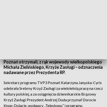
Katarzyna Janyska-Cyris odznaczona Srebrnym Krzyżem Zasługi
W czwartek, 29 września br. pracownicy TVP3
Poznań otrzymali, z rąk wojewody wielkopolskiego
Michała Zielińskiego, Krzyże Zasługi – odznaczenia
nadawane przez Prezydenta RP.
Sekretarz programu TVP3 Poznań Katarzyna Janyska-Cyris
odebrała Srebrny Krzyż Zasługi za wieloletnią pracę na rzecz
kultury polskiej, a za osiągnięcia dziennikarskie Brązowy
Krzyż Zasługi Prezydent Andrzej Duda przyznał Dorocie
Knop-Dolacie, wydawcy „Teleskopu” i programu