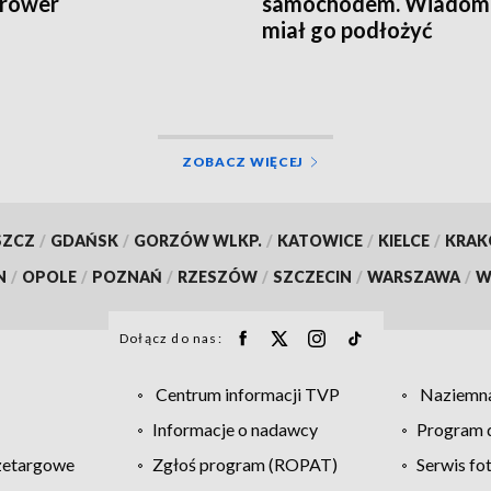
 rower
samochodem. Wiadomo
miał go podłożyć
ZOBACZ WIĘCEJ
SZCZ
/
GDAŃSK
/
GORZÓW WLKP.
/
KATOWICE
/
KIELCE
/
KRA
N
/
OPOLE
/
POZNAŃ
/
RZESZÓW
/
SZCZECIN
/
WARSZAWA
/
W
Dołącz do nas:
Centrum informacji TVP
Naziemna
Informacje o nadawcy
Program d
zetargowe
Zgłoś program (ROPAT)
Serwis fo