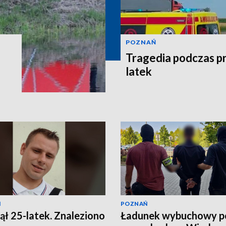
POZNAŃ
Tragedia podczas pr
latek
Ń
POZNAŃ
ął 25-latek. Znaleziono
Ładunek wybuchowy p