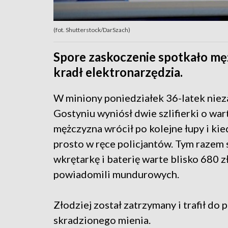
(fot. Shutterstock/DarSzach)
Spore zaskoczenie spotkało mę
kradł elektronarzędzia.
W miniony poniedziałek 36-latek nie
Gostyniu wyniósł dwie szlifierki o wa
mężczyzna wrócił po kolejne łupy i ki
prosto w ręce policjantów. Tym razem
wkrętarkę i baterię warte blisko 680 z
powiadomili mundurowych.
Złodziej został zatrzymany i trafił do 
skradzionego mienia.