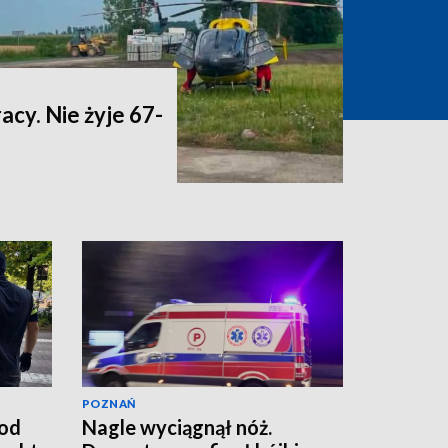
acy. Nie żyje 67-
POZNAŃ
od
Nagle wyciągnął nóż.