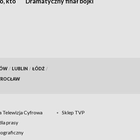
, kto
Dramatyczny finał bójki
KÓW
/
LUBLIN
/
ŁÓDŹ
/
ROCŁAW
 Telewizja Cyfrowa
Sklep TVP
la prasy
tograficzny