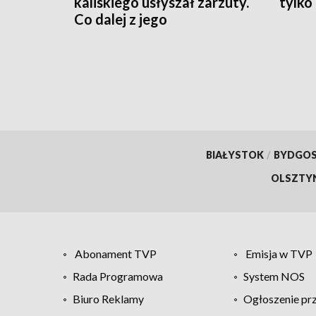
kaliskiego usłyszał zarzuty.
tylko
Co dalej z jego
stanowiskiem?
BIAŁYSTOK
/
BYDGO
OLSZTY
Abonament TVP
Emisja w TVP
Rada Programowa
System NOS
Biuro Reklamy
Ogłoszenie pr