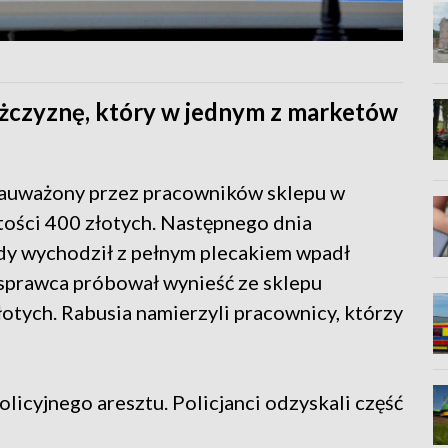
żczyznę, który w jednym z marketów
zauważony przez pracowników sklepu w
rtości 400 złotych. Następnego dnia
edy wychodził z pełnym plecakiem wpadł
 sprawca próbował wynieść ze sklepu
łotych. Rabusia namierzyli pracownicy, którzy
policyjnego aresztu. Policjanci odzyskali część