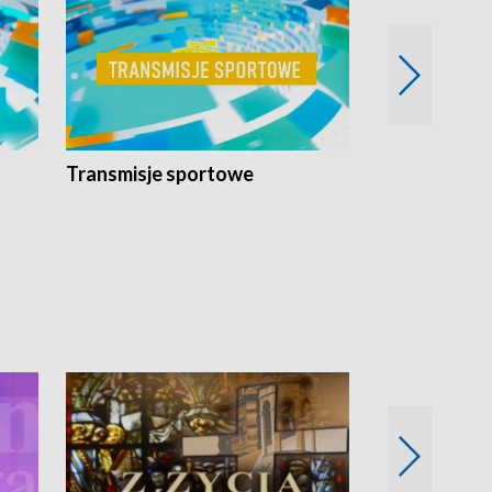
Transmisje sportowe
Reportaże s