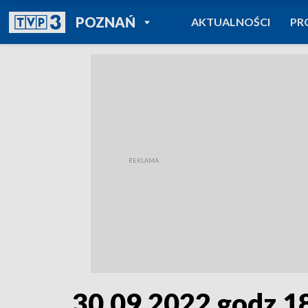
POWRÓT DO
POZNAŃ
AKTUALNOŚCI
PR
TVP REGIONY
30.09.2022 godz.1