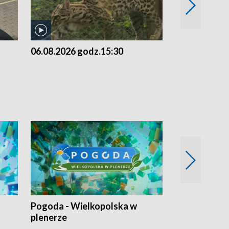
06.08.2026 godz.15:30
05.08.2026 g
Pogoda - Wielkopolska w
Eko prognoza
plenerze