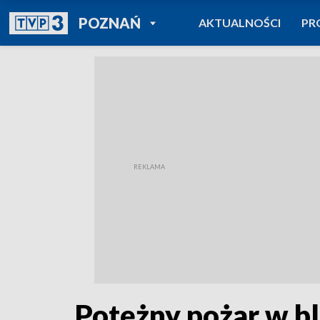
POWRÓT DO
POZNAŃ
AKTUALNOŚCI
PR
TVP REGIONY
Potężny pożar w bl