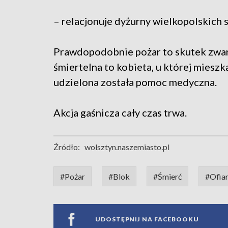
– relacjonuje dyżurny wielkopolskich 
Prawdopodobnie pożar to skutek zwarci
śmiertelna to kobieta, u której miesz
udzielona została pomoc medyczna.
Akcja gaśnicza cały czas trwa.
Źródło:
wolsztyn.naszemiasto.pl
#Pożar
#Blok
#Śmierć
#Ofia
UDOSTĘPNIJ NA FACEBOOKU