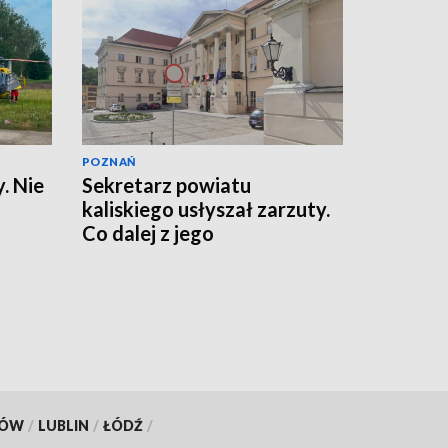
POZNAŃ
. Nie
Sekretarz powiatu
kaliskiego usłyszał zarzuty.
Co dalej z jego
stanowiskiem?
KÓW
/
LUBLIN
/
ŁÓDŹ
/