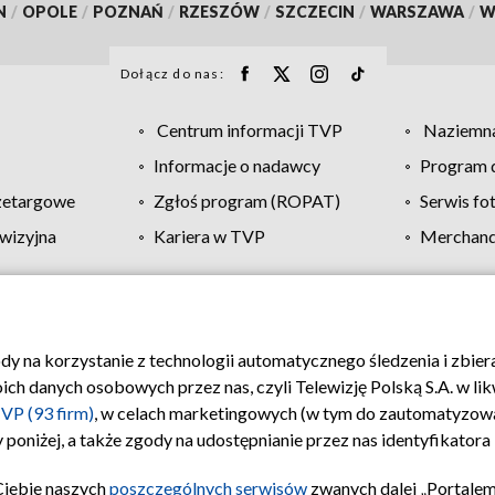
N
/
OPOLE
/
POZNAŃ
/
RZESZÓW
/
SZCZECIN
/
WARSZAWA
/
W
Dołącz do nas:
Centrum informacji TVP
Naziemna
Informacje o nadawcy
Program d
zetargowe
Zgłoś program (ROPAT)
Serwis fo
wizyjna
Kariera w TVP
Merchandi
Polityka prywatności
Moje zgody
Pomoc
Biuro re
ody na korzystanie z technologii automatycznego śledzenia i zbie
 danych osobowych przez nas, czyli Telewizję Polską S.A. w likw
VP (93 firm)
, w celach marketingowych (w tym do zautomatyzow
 poniżej, a także zgody na udostępnianie przez nas identyfikator
Ciebie naszych
poszczególnych serwisów
zwanych dalej „Portalem