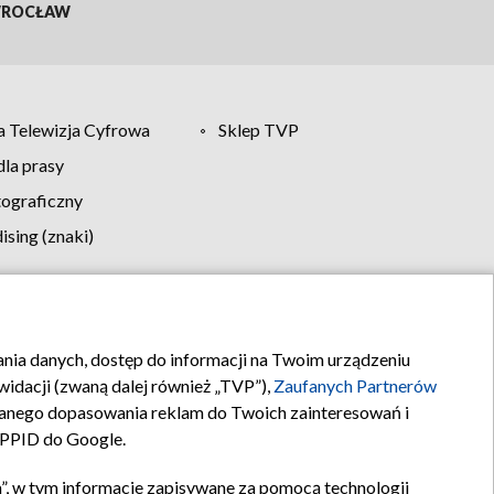
ROCŁAW
 Telewizja Cyfrowa
Sklep TVP
la prasy
tograficzny
sing (znaki)
klamy
Kontakt
rania danych, dostęp do informacji na Twoim urządzeniu
idacji (zwaną dalej również „TVP”),
Zaufanych Partnerów
anego dopasowania reklam do Twoich zainteresowań i
a PPID do Google.
”, w tym informacje zapisywane za pomocą technologii