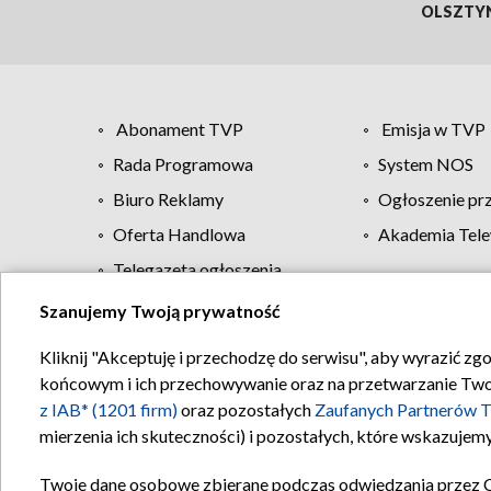
OLSZTY
Abonament TVP
Emisja w TVP
Rada Programowa
System NOS
Biuro Reklamy
Ogłoszenie pr
Oferta Handlowa
Akademia Tele
Telegazeta ogłoszenia
Szanujemy Twoją prywatność
Regulamin TVP
Kliknij "Akceptuję i przechodzę do serwisu", aby wyrazić zg
końcowym i ich przechowywanie oraz na przetwarzanie Twoich
z IAB* (1201 firm)
oraz pozostałych
Zaufanych Partnerów T
mierzenia ich skuteczności) i pozostałych, które wskazujemy
Twoje dane osobowe zbierane podczas odwiedzania przez 