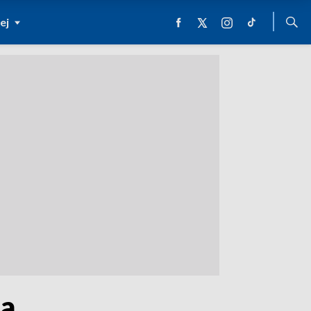
ej
na