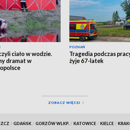
Ń
POZNAŃ
zyli ciało w wodzie.
Tragedia podczas pracy
ny dramat w
żyje 67-latek
opolsce
ZOBACZ WIĘCEJ
SZCZ
/
GDAŃSK
/
GORZÓW WLKP.
/
KATOWICE
/
KIELCE
/
KRA