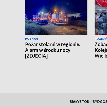
POZNAŃ
POZNA
Pożar stolarni w regionie.
Zobac
Alarm w środku nocy
Kolej
[ZDJĘCIA]
Wielk
BIAŁYSTOK
/
BYDGO