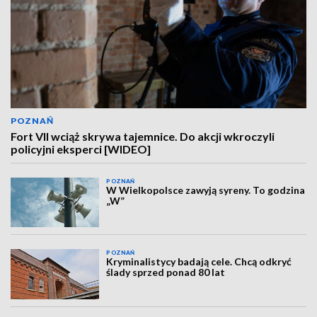
POZNAŃ
Fort VII wciąż skrywa tajemnice. Do akcji wkroczyli
policyjni eksperci [WIDEO]
POZNAŃ
W Wielkopolsce zawyją syreny. To godzina
„W”
POZNAŃ
Kryminalistycy badają cele. Chcą odkryć
ślady sprzed ponad 80 lat