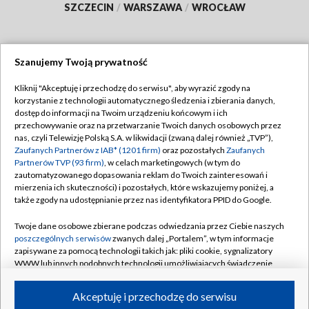
SZCZECIN
/
WARSZAWA
/
WROCŁAW
Szanujemy Twoją prywatność
Dołącz do nas:
Kliknij "Akceptuję i przechodzę do serwisu", aby wyrazić zgody na
korzystanie z technologii automatycznego śledzenia i zbierania danych,
TVP
dostęp do informacji na Twoim urządzeniu końcowym i ich
Abonament TVP
przechowywanie oraz na przetwarzanie Twoich danych osobowych przez
Regulamin TVP
nas, czyli Telewizję Polską S.A. w likwidacji (zwaną dalej również „TVP”),
Emisja w TVP
Polityka prywatności
Zaufanych Partnerów z IAB* (1201 firm)
oraz pozostałych
Zaufanych
Partnerów TVP (93 firm)
, w celach marketingowych (w tym do
Centrum informacji TVP
Moje zgody
zautomatyzowanego dopasowania reklam do Twoich zainteresowań i
mierzenia ich skuteczności) i pozostałych, które wskazujemy poniżej, a
Naziemna Telewizja Cyfrowa
Pomoc
także zgody na udostępnianie przez nas identyfikatora PPID do Google.
Sklep TVP
Biuro reklamy
Twoje dane osobowe zbierane podczas odwiedzania przez Ciebie naszych
Rada Programowa
Kontakt
poszczególnych serwisów
zwanych dalej „Portalem”, w tym informacje
zapisywane za pomocą technologii takich jak: pliki cookie, sygnalizatory
System NOS
WWW lub innych podobnych technologii umożliwiających świadczenie
dopasowanych i bezpiecznych usług, personalizację treści oraz reklam,
Informacje o nadawcy
Kanały
udostępnianie funkcji mediów społecznościowych oraz analizowanie
Akceptuję i przechodzę do serwisu
ruchu w Internecie.
Program dla prasy