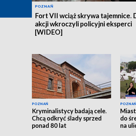
POZNAŃ
Fort VII wciąż skrywa tajemnice. 
akcji wkroczyli policyjni eksperci
[WIDEO]
POZNAŃ
POZNA
Kryminalistycy badają cele.
Miast
Chcą odkryć ślady sprzed
do śr
ponad 80 lat
na ul
[WID