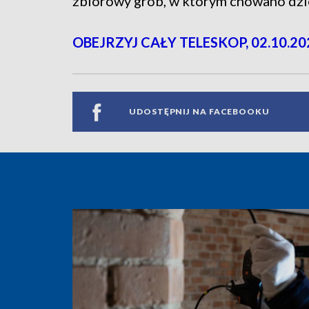
zbiorowy grób, w którym chowano dzi
OBEJRZYJ CAŁY TELESKOP, 02.10.20
UDOSTĘPNIJ NA FACEBOOKU