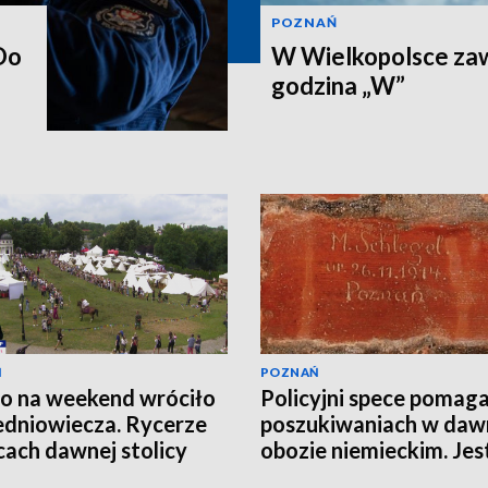
POZNAŃ
Do
W Wielkopolsce zaw
godzina „W”
Ń
POZNAŃ
o na weekend wróciło
Policyjni spece pomaga
edniowiecza. Rycerze
poszukiwaniach w da
icach dawnej stolicy
obozie niemieckim. Jes
EO]
wiele do odkrycia