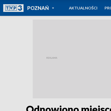
POWRÓT DO
POZNAŃ
AKTUALNOŚCI
PR
TVP REGIONY
Odnowiono miejsce