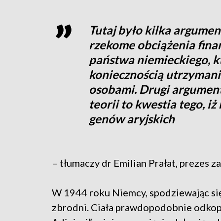
Tutaj było kilka argumen
rzekome obciążenia fina
państwa niemieckiego, k
koniecznością utrzymani
osobami. Drugi argument,
teorii to kwestia tego, i
genów aryjskich
– tłumaczy dr Emilian Prałat, prezes z
W 1944 roku Niemcy, spodziewając się, 
zbrodni. Ciała prawdopodobnie odkopa