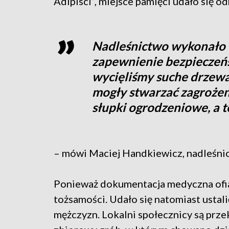
Adipisci”, miejsce pamięci udało się o
Nadleśnictwo wykonało t
zapewnienie bezpieczeńs
wycięliśmy suche drzewa,
mogły stwarzać zagrożen
słupki ogrodzeniowe, a 
– mówi Maciej Handkiewicz, nadleśni
Ponieważ dokumentacja medyczna ofiar
tożsamości. Udało się natomiast ustal
mężczyzn. Lokalni społecznicy są przek