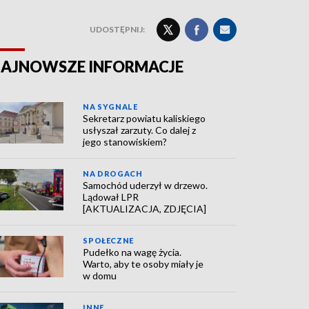
UDOSTĘPNIJ:
AJNOWSZE INFORMACJE
NA SYGNALE
Sekretarz powiatu kaliskiego
usłyszał zarzuty. Co dalej z
jego stanowiskiem?
NA DROGACH
Samochód uderzył w drzewo.
Lądował LPR
[AKTUALIZACJA, ZDJĘCIA]
SPOŁECZNE
Pudełko na wagę życia.
Warto, aby te osoby miały je
w domu
INNE