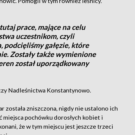
dnowić. Pomogli w tym również leśnicy.
utaj prace, mające na celu
twa uczestnikom, czyli
 podcięliśmy gałęzie, które
ie. Zostały także wymienione
teren został uporządkowany
czy Nadleśnictwa Konstantynowo.
 została zniszczona, nigdy nie ustalono ich
ić miejsca pochówku dorosłych kobiet i
onani, że w tym miejscu jest jeszcze trzeci