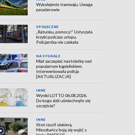
Wykolejenie tramwaju. Uwaga
pasażerowie
SPOŁECZNE
„Ratunku, pomocy!” Usłyszała
krzyki podczas urlopu.
Policjantka nie czekała
NA SYGNALE
Miał zaczepiać nastolatkę nad
popularnym kąpieliskiem.
Interweniowała policja
[AKTUALIZACJA]
INNE
Wyniki LOTTO 06.08.2026.
Do kogo dziś uśmiechnęło się
szczęście?
INNE
Ktoś rzucił siekierą.
Mieszkańcy boją się wyjść z
bloku [WIDEO]