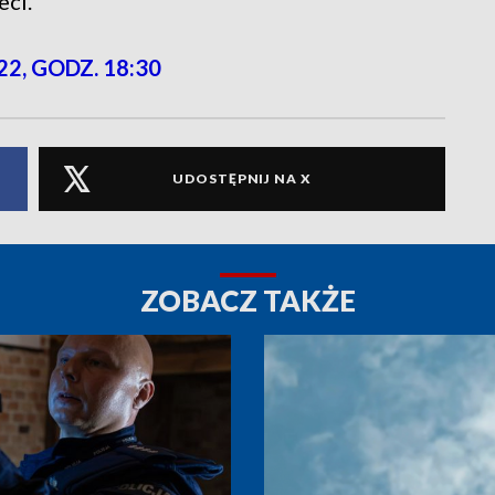
eci.
22, GODZ. 18:30
UDOSTĘPNIJ NA X
ZOBACZ TAKŻE