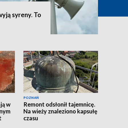
yją syreny. To
POZNAŃ
ją w
Remont odsłonił tajemnicę.
wnym
Na wieży znaleziono kapsułę
t
czasu