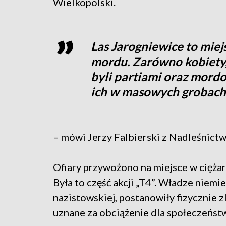
Wielkopolski.
Las Jarogniewice to miej
mordu. Zarówno kobiety,
byli partiami oraz mord
ich w masowych grobach
– mówi Jerzy Falbierski z Nadleśnic
Ofiary przywożono na miejsce w cięża
Była to część akcji „T4”. Władze niem
nazistowskiej, postanowiły fizycznie 
uznane za obciążenie dla społeczeńst