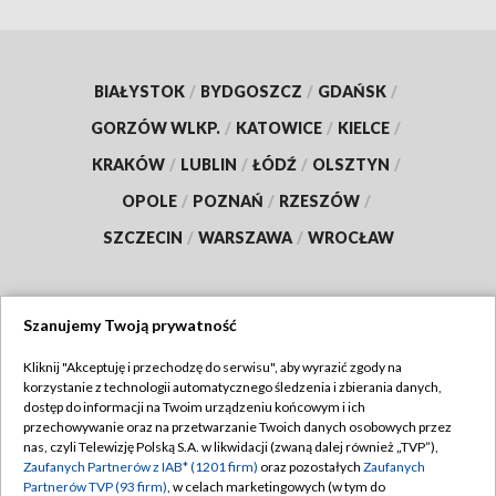
BIAŁYSTOK
/
BYDGOSZCZ
/
GDAŃSK
/
GORZÓW WLKP.
/
KATOWICE
/
KIELCE
/
KRAKÓW
/
LUBLIN
/
ŁÓDŹ
/
OLSZTYN
/
OPOLE
/
POZNAŃ
/
RZESZÓW
/
SZCZECIN
/
WARSZAWA
/
WROCŁAW
Szanujemy Twoją prywatność
Dołącz do nas:
Kliknij "Akceptuję i przechodzę do serwisu", aby wyrazić zgody na
korzystanie z technologii automatycznego śledzenia i zbierania danych,
TVP
dostęp do informacji na Twoim urządzeniu końcowym i ich
Abonament TVP
przechowywanie oraz na przetwarzanie Twoich danych osobowych przez
Regulamin TVP
nas, czyli Telewizję Polską S.A. w likwidacji (zwaną dalej również „TVP”),
Emisja w TVP
Polityka prywatności
Zaufanych Partnerów z IAB* (1201 firm)
oraz pozostałych
Zaufanych
Partnerów TVP (93 firm)
, w celach marketingowych (w tym do