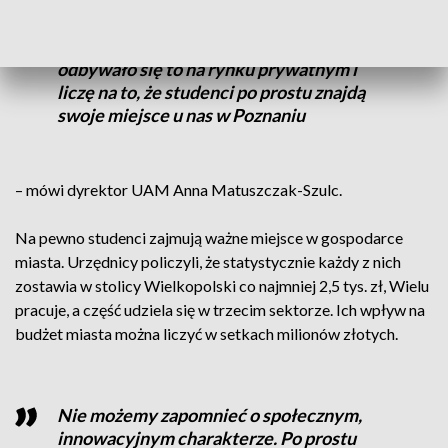
Nie jesteśmy w stanie jako miasto pomóc
studentom w wynajęciu mieszkań. Od lat
odbywało się to na rynku prywatnym i
liczę na to, że studenci po prostu znajdą
swoje miejsce u nas w Poznaniu
– mówi dyrektor UAM Anna Matuszczak-Szulc.
Na pewno studenci zajmują ważne miejsce w gospodarce
miasta. Urzędnicy policzyli, że statystycznie każdy z nich
zostawia w stolicy Wielkopolski co najmniej 2,5 tys. zł, Wielu
pracuje, a część udziela się w trzecim sektorze. Ich wpływ na
budżet miasta można liczyć w setkach milionów złotych.
Nie możemy zapomnieć o społecznym,
innowacyjnym charakterze. Po prostu