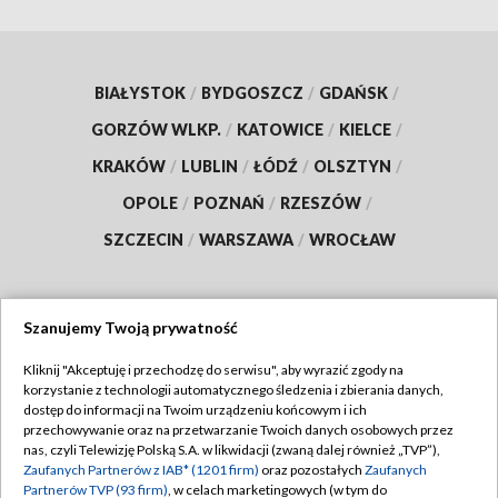
BIAŁYSTOK
/
BYDGOSZCZ
/
GDAŃSK
/
GORZÓW WLKP.
/
KATOWICE
/
KIELCE
/
KRAKÓW
/
LUBLIN
/
ŁÓDŹ
/
OLSZTYN
/
OPOLE
/
POZNAŃ
/
RZESZÓW
/
SZCZECIN
/
WARSZAWA
/
WROCŁAW
Szanujemy Twoją prywatność
Dołącz do nas:
Kliknij "Akceptuję i przechodzę do serwisu", aby wyrazić zgody na
korzystanie z technologii automatycznego śledzenia i zbierania danych,
TVP
dostęp do informacji na Twoim urządzeniu końcowym i ich
Abonament TVP
przechowywanie oraz na przetwarzanie Twoich danych osobowych przez
Regulamin TVP
nas, czyli Telewizję Polską S.A. w likwidacji (zwaną dalej również „TVP”),
Emisja w TVP
Zaufanych Partnerów z IAB* (1201 firm)
oraz pozostałych
Zaufanych
Polityka prywatności
Partnerów TVP (93 firm)
, w celach marketingowych (w tym do