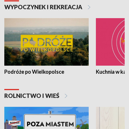
WYPOCZYNEK I REKREACJA
Podróże po Wielkopolsce
Kuchnia w ka
ROLNICTWO I WIEŚ