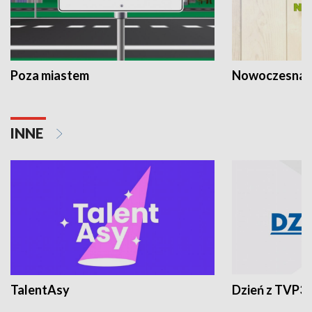
Poza miastem
Nowoczesna 
INNE
TalentAsy
Dzień z TVP3