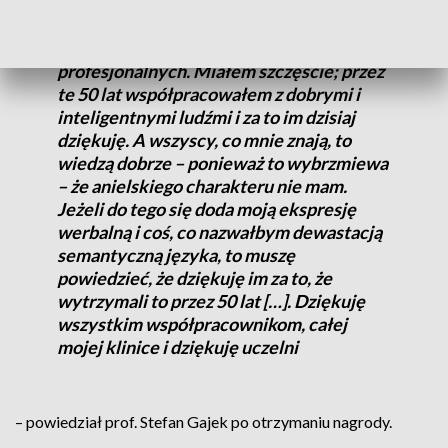
Przez 50 lat […] nie miałem żadnego
konfliktu personalnego, nie miałem
sporów deontycznych, politycznych,
profesjonalnych. Miałem szczęście; przez
te 50 lat współpracowałem z dobrymi i
inteligentnymi ludźmi i za to im dzisiaj
dziękuję. A wszyscy, co mnie znają, to
wiedzą dobrze – ponieważ to wybrzmiewa
– że anielskiego charakteru nie mam.
Jeżeli do tego się doda moją ekspresję
werbalną i coś, co nazwałbym dewastacją
semantyczną języka, to muszę
powiedzieć, że dziękuję im za to, że
wytrzymali to przez 50 lat […]. Dziękuję
wszystkim współpracownikom, całej
mojej klinice i dziękuję uczelni
– powiedział prof. Stefan Gajek po otrzymaniu nagrody.