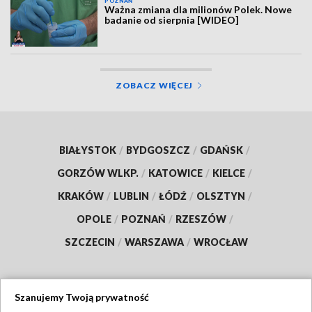
POZNAŃ
Ważna zmiana dla milionów Polek. Nowe
badanie od sierpnia [WIDEO]
ZOBACZ WIĘCEJ
BIAŁYSTOK
/
BYDGOSZCZ
/
GDAŃSK
/
GORZÓW WLKP.
/
KATOWICE
/
KIELCE
/
KRAKÓW
/
LUBLIN
/
ŁÓDŹ
/
OLSZTYN
/
OPOLE
/
POZNAŃ
/
RZESZÓW
/
SZCZECIN
/
WARSZAWA
/
WROCŁAW
Szanujemy Twoją prywatność
Dołącz do nas: