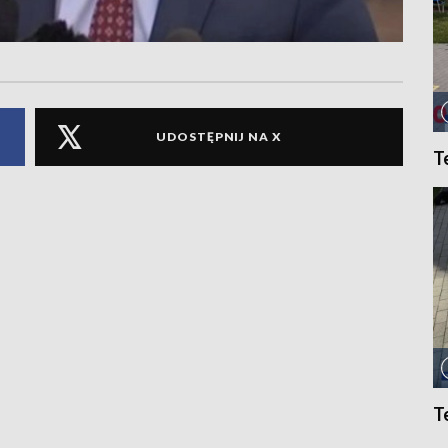
UDOSTĘPNIJ NA X
T
T