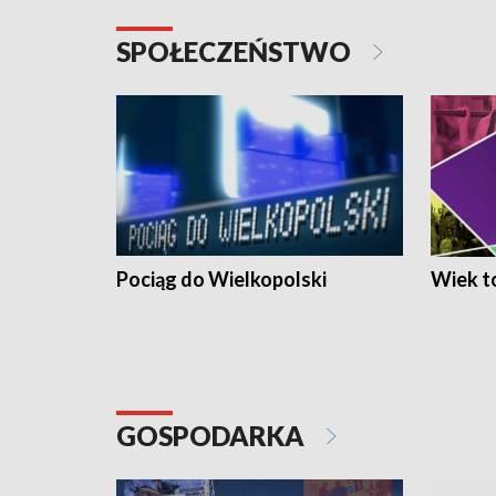
SPOŁECZEŃSTWO
Pociąg do Wielkopolski
Wiek to
GOSPODARKA