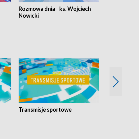
Rozmowa dnia - ks. Wojciech
Euro Fakty
Nowicki
Transmisje sportowe
Reportaże s