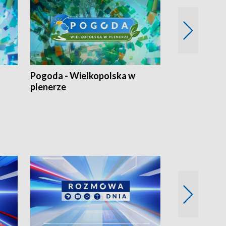
Pogoda - Wielkopolska w
Eko prognoza
plenerze