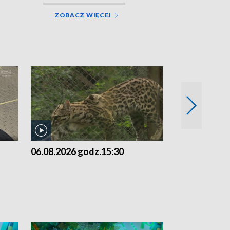
ZOBACZ WIĘCEJ
06.08.2026 godz.15:30
05.08.2026 g