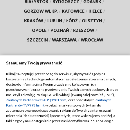
BIAŁYSTOK
/
BYDGOSZCZ
/
GDAŃSK
/
GORZÓW WLKP.
/
KATOWICE
/
KIELCE
/
KRAKÓW
/
LUBLIN
/
ŁÓDŹ
/
OLSZTYN
/
OPOLE
/
POZNAŃ
/
RZESZÓW
/
SZCZECIN
/
WARSZAWA
/
WROCŁAW
Szanujemy Twoją prywatność
Dołącz do nas:
Kliknij "Akceptuję i przechodzę do serwisu", aby wyrazić zgody na
korzystanie z technologii automatycznego śledzenia i zbierania danych,
TVP
dostęp do informacji na Twoim urządzeniu końcowym i ich
Abonament TVP
przechowywanie oraz na przetwarzanie Twoich danych osobowych przez
Regulamin TVP
nas, czyli Telewizję Polską S.A. w likwidacji (zwaną dalej również „TVP”),
Emisja w TVP
Polityka prywatności
Zaufanych Partnerów z IAB* (1201 firm)
oraz pozostałych
Zaufanych
Partnerów TVP (93 firm)
, w celach marketingowych (w tym do
Centrum informacji TVP
Moje zgody
zautomatyzowanego dopasowania reklam do Twoich zainteresowań i
mierzenia ich skuteczności) i pozostałych, które wskazujemy poniżej, a
Naziemna Telewizja Cyfrowa
Pomoc
także zgody na udostępnianie przez nas identyfikatora PPID do Google.
Sklep TVP
Biuro reklamy