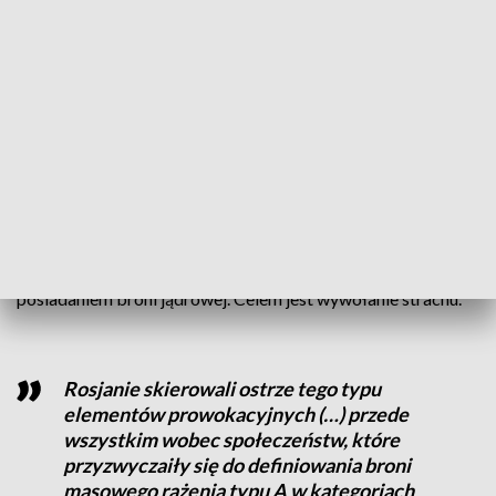
Elementu bluffu, element presji i element
gry nerwów w sposób organiczny łączy się
z pewną kalkulacją strategiczną
– powiedział Marek Budzisz, ekspert ds. Rosji i
postsowieckiego Wschodu.
Dlatego nie można oddzielić faktycznych zamierzeń od
gróźb. Ich stosowanie jest jednak nieodłącznie związane z
posiadaniem broni jądrowej. Celem jest wywołanie strachu.
Rosjanie skierowali ostrze tego typu
elementów prowokacyjnych (…) przede
wszystkim wobec społeczeństw, które
przyzwyczaiły się do definiowania broni
masowego rażenia typu A w kategoriach