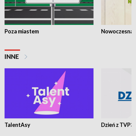
Poza miastem
Nowoczesna 
INNE
TalentAsy
Dzień z TVP3