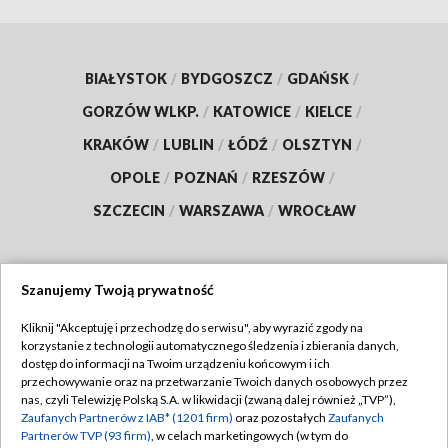
BIAŁYSTOK
/
BYDGOSZCZ
/
GDAŃSK
/
GORZÓW WLKP.
/
KATOWICE
/
KIELCE
/
KRAKÓW
/
LUBLIN
/
ŁÓDŹ
/
OLSZTYN
/
OPOLE
/
POZNAŃ
/
RZESZÓW
/
SZCZECIN
/
WARSZAWA
/
WROCŁAW
Szanujemy Twoją prywatność
Dołącz do nas:
Kliknij "Akceptuję i przechodzę do serwisu", aby wyrazić zgody na
korzystanie z technologii automatycznego śledzenia i zbierania danych,
TVP
dostęp do informacji na Twoim urządzeniu końcowym i ich
Abonament TVP
przechowywanie oraz na przetwarzanie Twoich danych osobowych przez
Regulamin TVP
nas, czyli Telewizję Polską S.A. w likwidacji (zwaną dalej również „TVP”),
Emisja w TVP
Zaufanych Partnerów z IAB* (1201 firm)
oraz pozostałych
Zaufanych
Polityka prywatności
Partnerów TVP (93 firm)
, w celach marketingowych (w tym do
Centrum informacji TVP