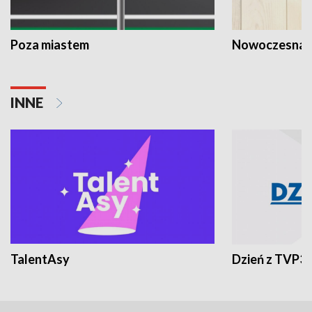
Poza miastem
Nowoczesna 
INNE
TalentAsy
Dzień z TVP3