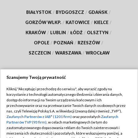
BIAŁYSTOK
/
BYDGOSZCZ
/
GDAŃSK
/
GORZÓW WLKP.
/
KATOWICE
/
KIELCE
/
KRAKÓW
/
LUBLIN
/
ŁÓDŹ
/
OLSZTYN
/
OPOLE
/
POZNAŃ
/
RZESZÓW
/
SZCZECIN
/
WARSZAWA
/
WROCŁAW
Szanujemy Twoją prywatność
Dołącz do nas:
Kliknij "Akceptuję i przechodzę do serwisu", aby wyrazić zgody na
korzystanie z technologii automatycznego śledzenia i zbierania danych,
TVP
dostęp do informacji na Twoim urządzeniu końcowym i ich
Abonament TVP
przechowywanie oraz na przetwarzanie Twoich danych osobowych przez
Regulamin TVP
nas, czyli Telewizję Polską S.A. w likwidacji (zwaną dalej również „TVP”),
Emisja w TVP
Zaufanych Partnerów z IAB* (1201 firm)
oraz pozostałych
Zaufanych
Polityka prywatności
Partnerów TVP (93 firm)
, w celach marketingowych (w tym do
Centrum informacji TVP
Moje zgody
zautomatyzowanego dopasowania reklam do Twoich zainteresowań i
mierzenia ich skuteczności) i pozostałych, które wskazujemy poniżej, a
Naziemna Telewizja Cyfrowa
Pomoc