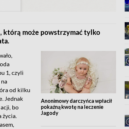
ą, którą może powstrzymać tylko
ta.
wało,
goda
u 1, czyli
 na
óra od kilku
e. Jednak
Anonimowy darczyńca wpłacił
pokaźną kwotę na leczenie
acji, bo
Jagody
 życia.
zasem,