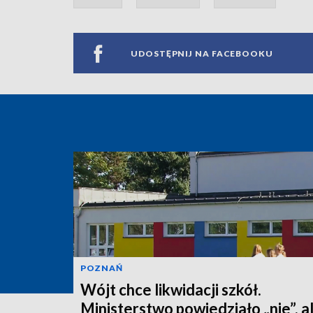
UDOSTĘPNIJ NA FACEBOOKU
POZNAŃ
Wójt chce likwidacji szkół.
Ministerstwo powiedziało „nie”, a