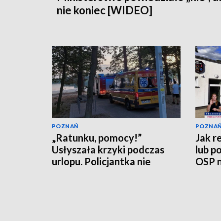
nie koniec [WIDEO]
POZNAŃ
POZNA
„Ratunku, pomocy!”
Jak r
Usłyszała krzyki podczas
lub p
urlopu. Policjantka nie
OSP n
czekała
[WID