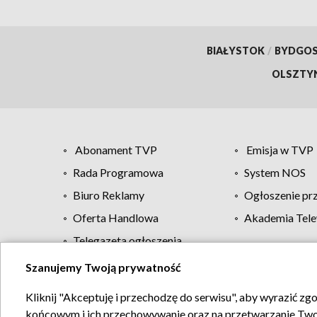
BIAŁYSTOK
/
BYDGO
OLSZTY
Abonament TVP
Emisja w TVP
Rada Programowa
System NOS
Biuro Reklamy
Ogłoszenie pr
Oferta Handlowa
Akademia Tele
Telegazeta ogłoszenia
Szanujemy Twoją prywatność
Regulamin TVP
Kliknij "Akceptuję i przechodzę do serwisu", aby wyrazić zg
końcowym i ich przechowywanie oraz na przetwarzanie Twoich