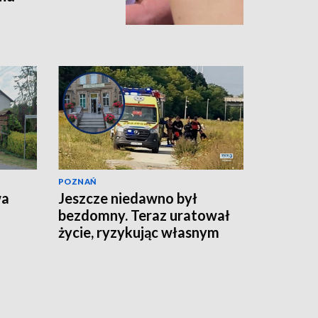
POZNAŃ
wa
Jeszcze niedawno był
bezdomny. Teraz uratował
życie, ryzykując własnym