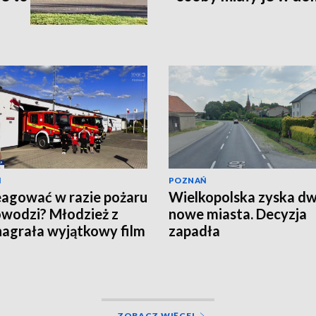
Ń
POZNAŃ
eagować w razie pożaru
Wielkopolska zyska d
owodzi? Młodzież z
nowe miasta. Decyzja
agrała wyjątkowy film
zapadła
EO]
ZOBACZ WIĘCEJ