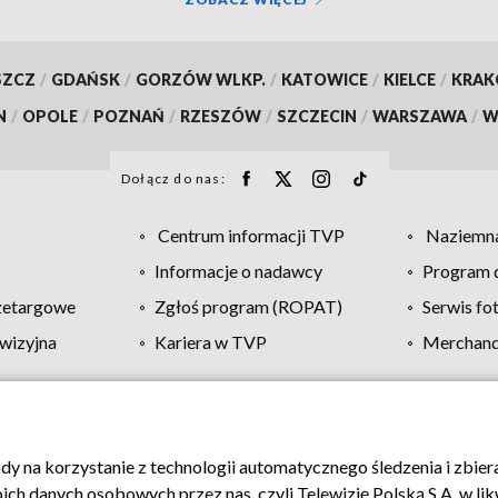
SZCZ
/
GDAŃSK
/
GORZÓW WLKP.
/
KATOWICE
/
KIELCE
/
KRA
N
/
OPOLE
/
POZNAŃ
/
RZESZÓW
/
SZCZECIN
/
WARSZAWA
/
W
Dołącz do nas:
Centrum informacji TVP
Naziemna
Informacje o nadawcy
Program d
zetargowe
Zgłoś program (ROPAT)
Serwis fo
wizyjna
Kariera w TVP
Merchandi
Polityka prywatności
Moje zgody
Pomoc
Biuro re
ody na korzystanie z technologii automatycznego śledzenia i zbie
 danych osobowych przez nas, czyli Telewizję Polską S.A. w likw