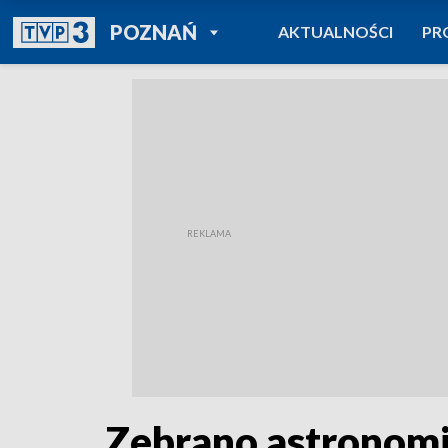
POWRÓT DO
POZNAŃ
AKTUALNOŚCI
PR
TVP REGIONY
Zebrano astronomi