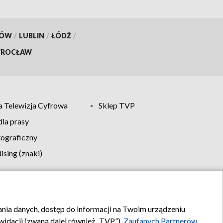
KÓW
/
LUBLIN
/
ŁÓDŹ
/
ROCŁAW
 Telewizja Cyfrowa
Sklep TVP
la prasy
tograficzny
sing (znaki)
klamy
Kontakt
rania danych, dostęp do informacji na Twoim urządzeniu
idacji (zwaną dalej również „TVP”),
Zaufanych Partnerów