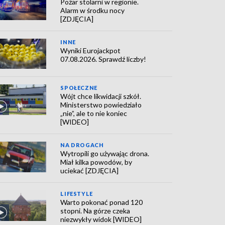
Pożar stolarni w regionie.
Alarm w środku nocy
[ZDJĘCIA]
INNE
Wyniki Eurojackpot
07.08.2026. Sprawdź liczby!
SPOŁECZNE
Wójt chce likwidacji szkół.
Ministerstwo powiedziało
„nie”, ale to nie koniec
[WIDEO]
NA DROGACH
Wytropili go używając drona.
Miał kilka powodów, by
uciekać [ZDJĘCIA]
LIFESTYLE
Warto pokonać ponad 120
stopni. Na górze czeka
niezwykły widok [WIDEO]