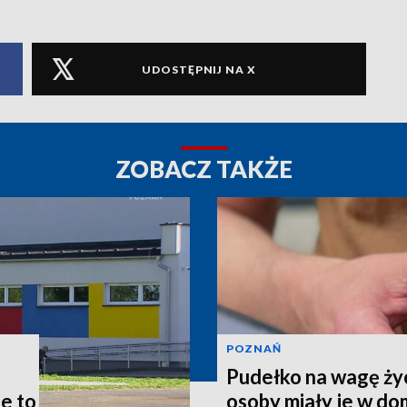
UDOSTĘPNIJ NA X
ZOBACZ TAKŻE
POZNAŃ
Pudełko na wagę życ
le to
osoby miały je w d