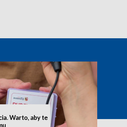
ia. Warto, aby te
omu