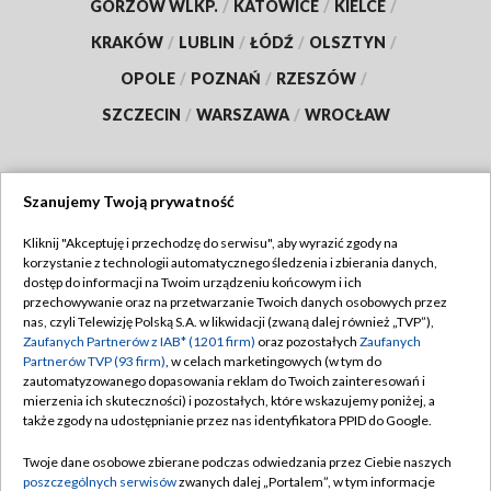
GORZÓW WLKP.
/
KATOWICE
/
KIELCE
/
KRAKÓW
/
LUBLIN
/
ŁÓDŹ
/
OLSZTYN
/
OPOLE
/
POZNAŃ
/
RZESZÓW
/
SZCZECIN
/
WARSZAWA
/
WROCŁAW
Szanujemy Twoją prywatność
Dołącz do nas:
Kliknij "Akceptuję i przechodzę do serwisu", aby wyrazić zgody na
korzystanie z technologii automatycznego śledzenia i zbierania danych,
TVP
dostęp do informacji na Twoim urządzeniu końcowym i ich
Abonament TVP
przechowywanie oraz na przetwarzanie Twoich danych osobowych przez
Regulamin TVP
nas, czyli Telewizję Polską S.A. w likwidacji (zwaną dalej również „TVP”),
Emisja w TVP
Polityka prywatności
Zaufanych Partnerów z IAB* (1201 firm)
oraz pozostałych
Zaufanych
Partnerów TVP (93 firm)
, w celach marketingowych (w tym do
Centrum informacji TVP
Moje zgody
zautomatyzowanego dopasowania reklam do Twoich zainteresowań i
mierzenia ich skuteczności) i pozostałych, które wskazujemy poniżej, a
Naziemna Telewizja Cyfrowa
Pomoc
także zgody na udostępnianie przez nas identyfikatora PPID do Google.
Sklep TVP
Biuro reklamy
Twoje dane osobowe zbierane podczas odwiedzania przez Ciebie naszych
Rada Programowa
Kontakt
poszczególnych serwisów
zwanych dalej „Portalem”, w tym informacje