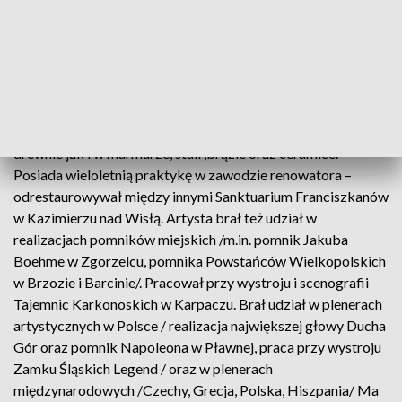
Roku Chopinowskiego 2010. Artysta ma na koncie wiele
wystaw, zarówno w kraju jak i zagranicą – Amsterdam,
Rotterdam, Londyn, Rzym, Nowy Jork, Las Vegas, Tajpej,
Segovia..,a jego prace znajdują w muzeach i zbiorach
prywatnych na wszystkich kontynentach.
Sylwester Chłodziński – rzeźbiarz, który tworzy zarówno w
drewnie jak i w marmurze, stali ,brązie oraz ceramice.
Posiada wieloletnią praktykę w zawodzie renowatora –
odrestaurowywał między innymi Sanktuarium Franciszkanów
w Kazimierzu nad Wisłą. Artysta brał też udział w
realizacjach pomników miejskich /m.in. pomnik Jakuba
Boehme w Zgorzelcu, pomnika Powstańców Wielkopolskich
w Brzozie i Barcinie/. Pracował przy wystroju i scenografii
Tajemnic Karkonoskich w Karpaczu. Brał udział w plenerach
artystycznych w Polsce / realizacja największej głowy Ducha
Gór oraz pomnik Napoleona w Pławnej, praca przy wystroju
Zamku Śląskich Legend / oraz w plenerach
międzynarodowych /Czechy, Grecja, Polska, Hiszpania/ Ma