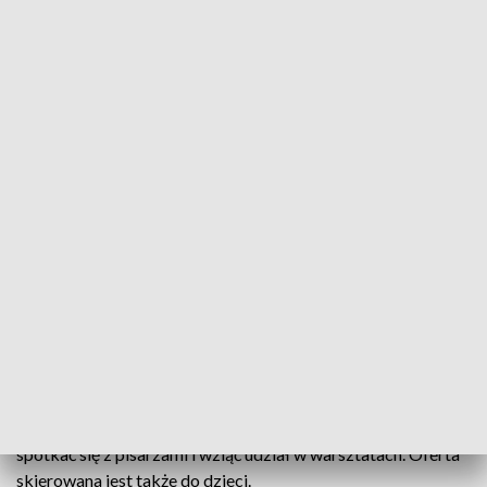
Nocne czytanie i buszowanie po księgarniach (fot. Grzegorz Dembiński)
Miłośnicy literatury będą mieli okazję spędzić noc w
ulubionych księgarniach.
Wszystko z okazji Nocy Księgarń. Wydarzenie odbędzie się
w piątek, 7 października. Poznańskie księgarnie otworzą
swoje drzwi o godz. 17 i będą otwarte nawet do 3 w nocy.
Uczestnicy będą mieli okazję zakupić ciekawe pozycje,
spotkać się z pisarzami i wziąć udział w warsztatach. Oferta
skierowana jest także do dzieci.