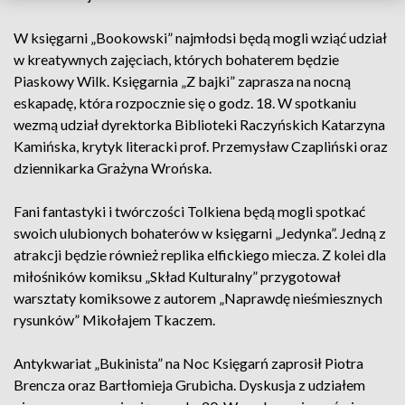
W księgarni „Bookowski” najmłodsi będą mogli wziąć udział
w kreatywnych zajęciach, których bohaterem będzie
Piaskowy Wilk. Księgarnia „Z bajki” zaprasza na nocną
eskapadę, która rozpocznie się o godz. 18. W spotkaniu
wezmą udział dyrektorka Biblioteki Raczyńskich Katarzyna
Kamińska, krytyk literacki prof. Przemysław Czapliński oraz
dziennikarka Grażyna Wrońska.
Fani fantastyki i twórczości Tolkiena będą mogli spotkać
swoich ulubionych bohaterów w księgarni „Jedynka”. Jedną z
atrakcji będzie również replika elfickiego miecza. Z kolei dla
miłośników komiksu „Skład Kulturalny” przygotował
warsztaty komiksowe z autorem „Naprawdę nieśmiesznych
rysunków” Mikołajem Tkaczem.
Antykwariat „Bukinista” na Noc Księgarń zaprosił Piotra
Brencza oraz Bartłomieja Grubicha. Dyskusja z udziałem