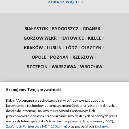
ZOBACZ WIĘCEJ
BIAŁYSTOK
/
BYDGOSZCZ
/
GDAŃSK
/
GORZÓW WLKP.
/
KATOWICE
/
KIELCE
/
KRAKÓW
/
LUBLIN
/
ŁÓDŹ
/
OLSZTYN
/
OPOLE
/
POZNAŃ
/
RZESZÓW
/
SZCZECIN
/
WARSZAWA
/
WROCŁAW
Szanujemy Twoją prywatność
Dołącz do nas:
Kliknij "Akceptuję i przechodzę do serwisu", aby wyrazić zgody na
korzystanie z technologii automatycznego śledzenia i zbierania danych,
TVP
dostęp do informacji na Twoim urządzeniu końcowym i ich
Abonament TVP
przechowywanie oraz na przetwarzanie Twoich danych osobowych przez
Regulamin TVP
nas, czyli Telewizję Polską S.A. w likwidacji (zwaną dalej również „TVP”),
Emisja w TVP
Polityka prywatności
Zaufanych Partnerów z IAB* (1201 firm)
oraz pozostałych
Zaufanych