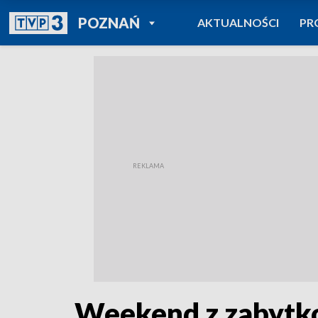
POWRÓT DO
POZNAŃ
AKTUALNOŚCI
PR
TVP REGIONY
Weekend z zabyt