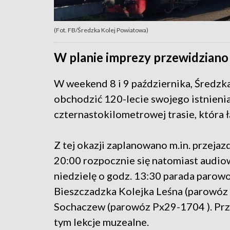
(Fot. FB/Średzka Kolej Powiatowa)
W planie imprezy przewidziano w
W weekend 8 i 9 października, Średzk
obchodzić 120-lecie swojego istnienia
czternastokilometrowej trasie, która
Z tej okazji zaplanowano m.in. przeja
20:00 rozpocznie się natomiast audiow
niedzielę o godz. 13:30 parada parow
Bieszczadzka Kolejka Leśna (parowóz
Sochaczew (parowóz Px29-1704 ). Prze
tym lekcje muzealne.