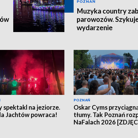
POZNAŃ
Muzyka country zab
tów
parowozów. Szykuje
wydarzenie
Ń
POZNAŃ
 spektakl na jeziorze.
Oskar Cyms przyciągn
a Jachtów powraca!
tłumy. Tak Poznań roz
NaFalach 2026 [ZDJĘC