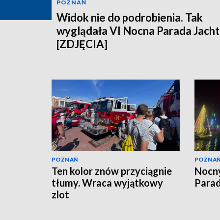
POZNAŃ
Widok nie do podrobienia. Tak
wyglądała VI Nocna Parada Jach
[ZDJĘCIA]
POZNAŃ
POZNA
Ten kolor znów przyciągnie
Nocny
tłumy. Wraca wyjątkowy
Parad
zlot