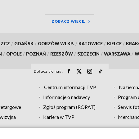
ZOBACZ WIĘCEJ
SZCZ
/
GDAŃSK
/
GORZÓW WLKP.
/
KATOWICE
/
KIELCE
/
KRA
N
/
OPOLE
/
POZNAŃ
/
RZESZÓW
/
SZCZECIN
/
WARSZAWA
/
W
Dołącz do nas:
Centrum informacji TVP
Naziemna
Informacje o nadawcy
Program d
zetargowe
Zgłoś program (ROPAT)
Serwis fo
wizyjna
Kariera w TVP
Merchandi