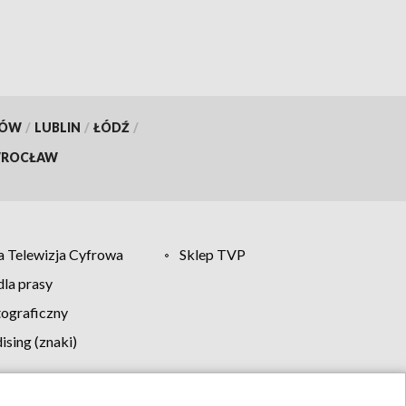
KÓW
/
LUBLIN
/
ŁÓDŹ
/
ROCŁAW
 Telewizja Cyfrowa
Sklep TVP
la prasy
tograficzny
sing (znaki)