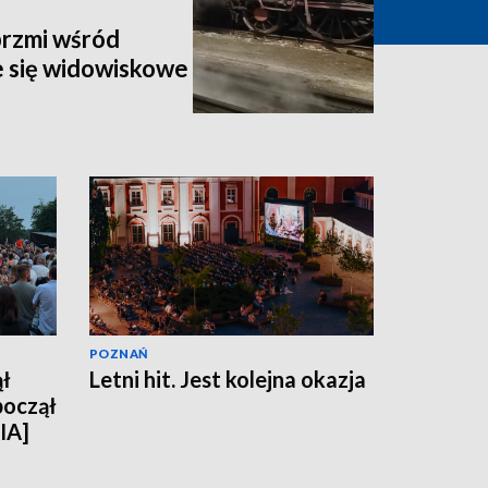
rzmi wśród
 się widowiskowe
POZNAŃ
ął
Letni hit. Jest kolejna okazja
począł
IA]