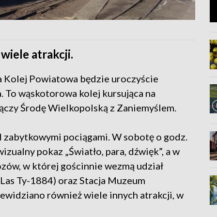
iele atrakcji.
a Kolej Powiatowa będzie uroczyście
. To wąskotorowa kolej kursująca na
 łączy Środę Wielkopolską z Zaniemyślem.
zd zabytkowymi pociągami. W sobotę o godz.
izualny pokaz „Światło, para, dźwięk”, a w
ozów, w której gościnnie wezmą udział
 Las Ty-1884) oraz Stacja Muzeum
widziano również wiele innych atrakcji, w