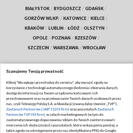
BIAŁYSTOK
/
BYDGOSZCZ
/
GDAŃSK
/
GORZÓW WLKP.
/
KATOWICE
/
KIELCE
/
KRAKÓW
/
LUBLIN
/
ŁÓDŹ
/
OLSZTYN
/
OPOLE
/
POZNAŃ
/
RZESZÓW
/
SZCZECIN
/
WARSZAWA
/
WROCŁAW
Szanujemy Twoją prywatność
Dołącz do nas:
Kliknij "Akceptuję i przechodzę do serwisu", aby wyrazić zgody na
korzystanie z technologii automatycznego śledzenia i zbierania danych,
TVP
dostęp do informacji na Twoim urządzeniu końcowym i ich
Abonament TVP
przechowywanie oraz na przetwarzanie Twoich danych osobowych przez
Regulamin TVP
nas, czyli Telewizję Polską S.A. w likwidacji (zwaną dalej również „TVP”),
Emisja w TVP
Polityka prywatności
Zaufanych Partnerów z IAB* (1201 firm)
oraz pozostałych
Zaufanych
Partnerów TVP (93 firm)
, w celach marketingowych (w tym do
Centrum informacji TVP
Moje zgody
zautomatyzowanego dopasowania reklam do Twoich zainteresowań i
mierzenia ich skuteczności) i pozostałych, które wskazujemy poniżej, a
Naziemna Telewizja Cyfrowa
Pomoc
także zgody na udostępnianie przez nas identyfikatora PPID do Google.