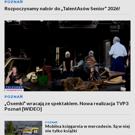
POZNAŃ
Rozpoczynamy nabór do „TalentAsów Senior” 2026!
POZNAŃ
„Ósemki” wracają ze spektaklem. Nowa realizacja TVP3
Poznań [WIDEO]
POZNAŃ
Mobilna księgarnia w mercedesie. Są w niej
nie tylko książki