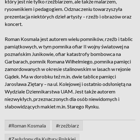
który jest nie tylko rzeźbiarzem, ale także malarzem,
rysownikiem i pedagogiem. Odznaczeniu towarzyszyła
prezentacja niektórych dzieł artysty – rzeźb i obrazów oraz
koncert.
Roman Kosmala jest autorem wielu pomników, rzeźb i tablic
pamiątkowych, w tym pomnika ofiar II wojny światowej na
poznańskim Junikowie, ofiar katastrofy bombowca na
Garbarach, pomnik Romana Wilhelmiego, pomnika pamięci
zamordowanych w okresie stalinowskim w lasach w rejonie
Gądek. Ma w dorobku też m.in. dwie tablice pamięci
Jarosława Ziętary – na ul. Kolejowej i ostatnio odsłoniętą na
Wydziale Dziennikarstwa UAM. Jest także autorem
niezwykłych, przeznaczonych dla osób niewidomych i
słabowidzących makiet m.in. Starego Rynku.
#Roman Kosmala
#rzeźbiarz
#Zasłużony dla Kultury Polskiej