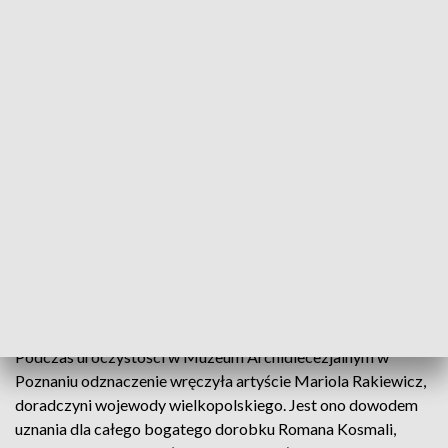
Roman Kosmala wraz uczniami POSM II st. im. Mieczysława Karłowicza, którzy
wystąpili na uroczystości (fot. Fundacja Rozwoju Miasta Poznania, Facebook)
„Zasłużony dla Kultury Polskiej” – takie
odznaczenie Minister Kultury i Dziedzictwa
Narodowego przyznał poznańskiemu artyście
rzeźbiarzowi Romanowi Kosmali.
Podczas uroczystości w Muzeum Archidiecezjalnym w
Poznaniu odznaczenie wręczyła artyście Mariola Rakiewicz,
doradczyni wojewody wielkopolskiego. Jest ono dowodem
uznania dla całego bogatego dorobku Romana Kosmali,