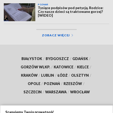
POZNAŃ
Tysiące podpisów pod petycją. Rodzice:
Czy nasze dzieci są traktowane gorzej?
[WIDEO]
ZOBACZ WIĘCEJ
BIAŁYSTOK
/
BYDGOSZCZ
/
GDAŃSK
/
GORZÓW WLKP.
/
KATOWICE
/
KIELCE
/
KRAKÓW
/
LUBLIN
/
ŁÓDŹ
/
OLSZTYN
/
OPOLE
/
POZNAŃ
/
RZESZÓW
/
SZCZECIN
/
WARSZAWA
/
WROCŁAW
Szanujemy Twoją prywatność